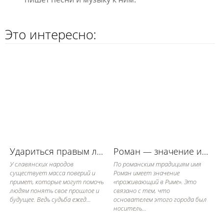
Это интересно:
Удариться правым локтем - примета
Роман — значение имени, его судьба и характер
У славянских народов
По романским традициям имя
существует масса поверий и
Роман имеет значение
примет, которые могут помочь
«проживающий в Риме». Это
людям понять свое прошлое и
связано с тем, что
будущее. Ведь судьба ежед...
основателем этого города был
носитель...