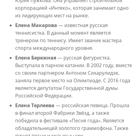
Юрия Лужкова. Она управляет строительной
корпорацией «Интеко», которая занимает одно
из лидирующих мест на рынке.
Елена Макарова
— известная русская
теннисистка. В данный момент является
тренером по теннису. Имеет звание мастера
спорта международного уровня.
Елена Бережная
— русская фигуристка.
Выступала в парном катании. В 2002 году, вместе
со своим партнером Антоном Сихарулидзе,
заняла первое место на Олимпиаде. С 2016 года
является депутатом Государственной думы
Российской Федерации.
Елена Терлеева
— российская певица. Прошла
в финал второй Фабрики Звёзд, а также
победила в фестивале «Песня года». Является
обладательницей золотого граммофона. Также
пишет песни и музыку к ним.