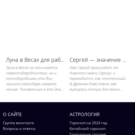
Луна в Весах для работы в огороде
Сергей — значение имени, его судьба и характер
Луна в Весах не отличается
Имя Сергей происходит от
сверхплодородностью, но и
Римского имени Сергиус и
неплодородными эти дни
переводится, как «почтенный».
лунного календаря назвать
В Древнем Риме такое имя
нельзя. Посаженные в эти дни...
выбирали только для мальч...
О САЙТЕ
АСТРОЛОГИЯ
Группа вконтакте
Гороскоп на 2024 год
Вопросы и ответы
Китайский гороскоп
Гороскоп на сегодня