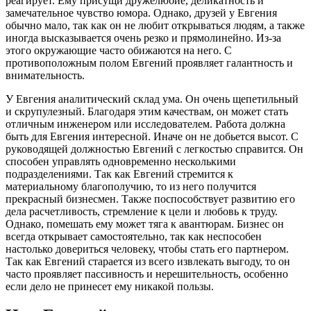
реагирует. Ему присущи дружелюбие, деликатность и
замечательное чувство юмора. Однако, друзей у Евгения
обычно мало, так как он не любит открываться людям, а также
иногда высказывается очень резко и прямолинейно. Из-за
этого окружающие часто обижаются на него. С
противоположным полом Евгений проявляет галантность и
внимательность.
У Евгения аналитический склад ума. Он очень щепетильный
и скрупулезный. Благодаря этим качествам, он может стать
отличным инженером или исследователем. Работа должна
быть для Евгения интересной. Иначе он не добьется высот. С
руководящей должностью Евгений с легкостью справится. Он
способен управлять одновременно несколькими
подразделениями. Так как Евгений стремится к
материальному благополучию, то из него получится
прекрасный бизнесмен. Также поспособствует развитию его
дела расчетливость, стремление к цели и любовь к труду.
Однако, помешать ему может тяга к авантюрам. Бизнес он
всегда открывает самостоятельно, так как неспособен
настолько довериться человеку, чтобы стать его партнером.
Так как Евгений старается из всего извлекать выгоду, то он
часто проявляет пассивность и нерешительность, особенно
если дело не принесет ему никакой пользы.