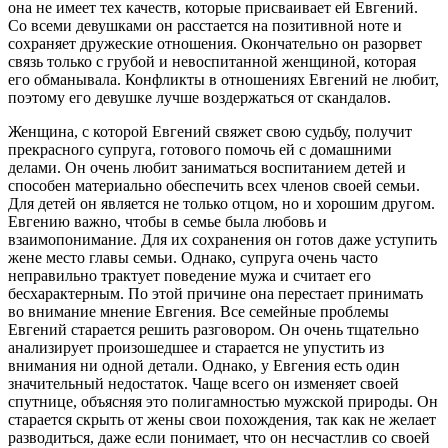
она не имеет тех качеств, которые присваивает ей Евгений.
Со всеми девушками он расстается на позитивной ноте и
сохраняет дружеские отношения. Окончательно он разорвет
связь только с грубой и невоспитанной женщиной, которая
его обманывала. Конфликты в отношениях Евгений не любит,
поэтому его девушке лучше воздержаться от скандалов.
Женщина, с которой Евгений свяжет свою судьбу, получит
прекрасного супруга, готового помочь ей с домашними
делами. Он очень любит заниматься воспитанием детей и
способен материально обеспечить всех членов своей семьи.
Для детей он является не только отцом, но и хорошим другом.
Евгению важно, чтобы в семье была любовь и
взаимопонимание. Для их сохранения он готов даже уступить
жене место главы семьи. Однако, супруга очень часто
неправильно трактует поведение мужа и считает его
бесхарактерным. По этой причине она перестает принимать
во внимание мнение Евгения. Все семейные проблемы
Евгений старается решить разговором. Он очень тщательно
анализирует произошедшее и старается не упустить из
внимания ни одной детали. Однако, у Евгения есть один
значительный недостаток. Чаще всего он изменяет своей
спутнице, объясняя это полигамностью мужской природы. Он
старается скрыть от жены свои похождения, так как не желает
разводиться, даже если понимает, что он несчастлив со своей