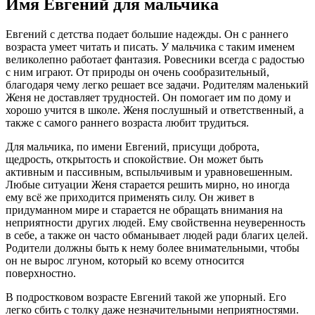
Имя Евгений для мальчика
Евгений с детства подает большие надежды. Он с раннего
возраста умеет читать и писать. У мальчика с таким именем
великолепно работает фантазия. Ровесники всегда с радостью
с ним играют. От природы он очень сообразительный,
благодаря чему легко решает все задачи. Родителям маленький
Женя не доставляет трудностей. Он помогает им по дому и
хорошо учится в школе. Женя послушный и ответственный, а
также с самого раннего возраста любит трудиться.
Для мальчика, по имени Евгений, присущи доброта,
щедрость, открытость и спокойствие. Он может быть
активным и пассивным, вспыльчивым и уравновешенным.
Любые ситуации Женя старается решить мирно, но иногда
ему всё же приходится применять силу. Он живет в
придуманном мире и старается не обращать внимания на
неприятности других людей. Ему свойственна неуверенность
в себе, а также он часто обманывает людей ради благих целей.
Родители должны быть к нему более внимательными, чтобы
он не вырос лгуном, который ко всему относится
поверхностно.
В подростковом возрасте Евгений такой же упорный. Его
легко сбить с толку даже незначительными неприятностями.