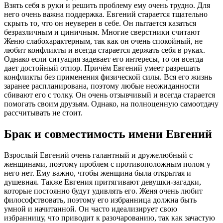
Взять себя в руки и решить проблему ему очень трудно. Для
него очень важна поддержка. Евгений старается тщательно
скрыть то, что он неуверен в себе. Он пытается казаться
безразличным и циничным. Многие сверстники считают
Женю слабохарактерным, так как он очень спокойный, не
любит конфликты и всегда старается держать себя в руках.
Однако если ситуация задевает его интересы, то он всегда
дает достойный отпор. Причём Евгений умеет разрешать
конфликты без применения физической силы. Вся его жизнь
заранее распланирована, поэтому любые неожиданности
сбивают его с толку. Он очень отзывчивый и всегда старается
помогать своим друзьям. Однако, на полноценную самоотдачу
рассчитывать не стоит.
Брак и совместимость имени Евгений
Взрослый Евгений очень галантный и дружелюбный с
женщинами, поэтому проблем с противоположным полом у
него нет. Ему важно, чтобы женщина была открытая и
душевная. Также Евгения притягивают девушки-загадки,
которые постоянно будут удивлять его. Женя очень любит
философствовать, поэтому его избранница должна быть
умной и начитанной. Он часто идеализирует свою
избранницу, что приводит к разочарованию, так как зачастую