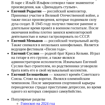
В паре с Ильёй Ильфом сотворил такое знаменитое
произведения, как «Двенадцать стульев».
Евгений Родыгин
— российский композитор.
Принимал участие в Великой Отечественной войне, а
также писал произведения, которые поднимали силу
духа солдат. В 1945 году получил тяжелое ранение и
длительное время провёл в военном госпитале. После
окончания войны плотно занялся композиторской
деятельностью и начал гастролировать по СССР.
Евгений Меньшов
— российский театральный актёр.
Также снимался в нескольких кинофильмах. Является
ведущим фестиваля «Песня года».
Евгений Суслин
— родной брат Криса Кельми. Играл
на гитаре в его группе, а также являлся
администратором исполнителя. Изначально Евгений
Суслин был строителем, но родственники уговорили
брата взять его в свой музыкальный коллектив.
Евгений Белошейкин
— хоккеист времён Советского
Союза. Стоял на воротах. Являлся олимпийским
чемпионом. После завершения спортивной карьеры
периодически страдал приступами депрессии, во время
одного из которых совершил самоубийство.
Популярные разделы
Гороскоп на 2024 год