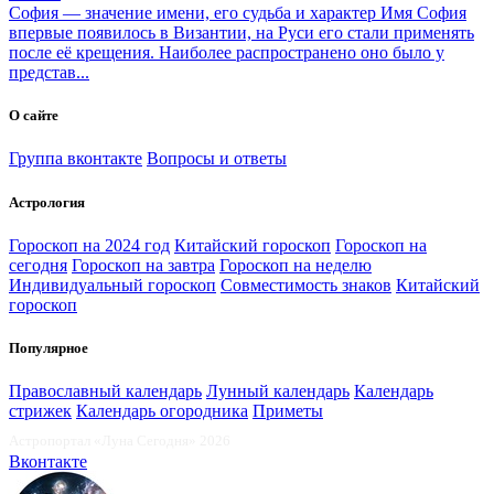
София — значение имени, его судьба и характер
Имя София
впервые появилось в Византии, на Руси его стали применять
после её крещения. Наиболее распространено оно было у
представ...
О сайте
Группа вконтакте
Вопросы и ответы
Астрология
Гороскоп на 2024 год
Китайский гороскоп
Гороскоп на
сегодня
Гороскоп на завтра
Гороскоп на неделю
Индивидуальный гороскоп
Совместимость знаков
Китайский
гороскоп
Популярное
Православный календарь
Лунный календарь
Календарь
стрижек
Календарь огородника
Приметы
Астропортал «Луна Сегодня» 2026
Вконтакте