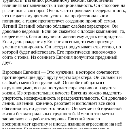
трудности. Евгению, рожденному весной, свойственны
излишняя вспыльчивость и эмоциональность. Он способен на
различные авантюры. Очень часто проявляет несдержанность,
что не дает ему достичь успеха на профессиональном
поприще, а также препятствует созданию прочной семьи.
Летний Евгений обычно обладает слабым характером. Он
довольно ведомый. Если он свяжется с плохой компанией, то,
скорее всего, благополучия от жизни ему ждать не придется.
Если день рождения у Евгения осенью, то ему присуще
умение планировать. Он всегда продумывает стратегию, по
которой будет действовать. Его практически невозможно
сбить с толка. Из осеннего Евгения получится преданный
друг.
Взрослый Евгений — Это мужчина, в котором сочетаются
противоречащие друг другу черты характера. Он сильный и
слабый, смелый и трусливый. Он любит общаться с
окружающими, всегда поступает справедливо и радуется
жизни. Из отрицательных качеств Евгения можно выделить
упертость, несдержанность и раздражительность. Он довольно
ленив. Евгений, конечно, работает и выполняет все свои
обязанности, но делает это нехотя. Он мечтает об идеальной
жизни без материальных трудностей. Именно эти мечты
заставляют его работать хорошо. Евгений тяжело
воспринимает критику и иногда излишне агрессивно на неё