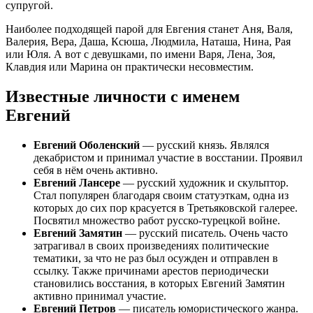
супругой.
Наиболее подходящей парой для Евгения станет Аня, Валя,
Валерия, Вера, Даша, Ксюша, Людмила, Наташа, Нина, Рая
или Юля. А вот с девушками, по имени Варя, Лена, Зоя,
Клавдия или Марина он практически несовместим.
Известные личности с именем
Евгений
Евгений Оболенский
— русский князь. Являлся
декабристом и принимал участие в восстании. Проявил
себя в нём очень активно.
Евгений Лансере
— русский художник и скульптор.
Стал популярен благодаря своим статуэткам, одна из
которых до сих пор красуется в Третьяковской галерее.
Посвятил множество работ русско-турецкой войне.
Евгений Замятин
— русский писатель. Очень часто
затрагивал в своих произведениях политические
тематики, за что не раз был осужден и отправлен в
ссылку. Также причинами арестов периодически
становились восстания, в которых Евгений Замятин
активно принимал участие.
Евгений Петров
— писатель юмористического жанра.