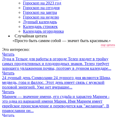
Гороскоп на 2023 год
Гороскоп на сегодня
Гороскоп на завтра
Гороскоп на неделю
Лунный календарь
Календарь стрижек
Календарь огородника
Случайная цитата
«Просто быть самим собой — значит быть красивым.»
еще цитата
Это интересно:
Читать
Луна в Тельце для работы в огороде
Телец входит в тройку
самых продуктивных и плодородных знаков. Телец требует
хорошего увлажнения почвы, поэтому в лунном календаре...
Читать
24 лунный день
Символами 24 лунного дня являются Шива,
медведь, гора и фаллос. Этот день имеет связь с мужской
половой энергией. Уже нет вчерашне...
Читать
Марием — значение имени, его судьба и характер
Марием -
это одна из вариаций имени Мария. Имя Марием имеет
еврейское происхождение и переводится как "желанная". В
православии он...
Читать