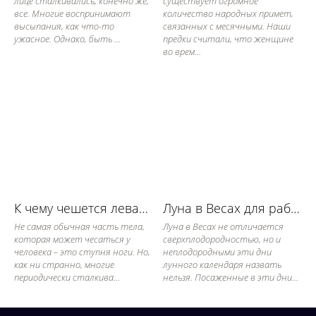
лице сталкивались, конечно же,
существует огромное
все. Многие воспринимают
количество народных примет,
высыпания, как что-то
связанных с месячными. Наши
ужасное. Однако, быть ...
предки считали, что женщине
во врем...
К чему чешется левая ступня: приметы
Луна в Весах для работы в огороде
Не самая обычная часть тела,
Луна в Весах не отличается
которая может чесаться у
сверхплодородностью, но и
человека – это ступня ноги. Но,
неплодородными эти дни
как ни странно, многие
лунного календаря назвать
периодически сталкива...
нельзя. Посаженные в эти дни...