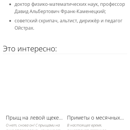
доктор физико-математических наук, профессор
Давид Альбертович Франк-Каменецкий;
советский скрипач, альтист, дирижёр и педагог
Ойстрах.
Это интересно:
Прыщ на левой щеке: примета
Приметы о месячных по дням и числам
О нет, снова он! С прыщами на
В настоящее время,