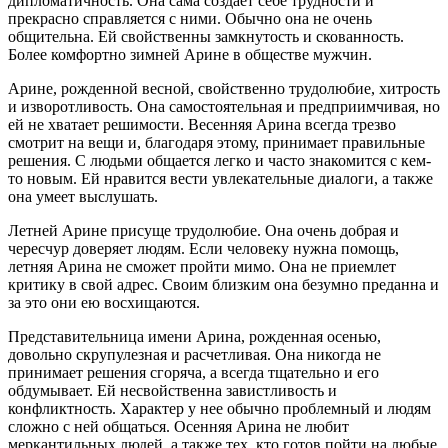
дипломатичность. Она сама создает себе трудности и
прекрасно справляется с ними. Обычно она не очень
общительна. Ей свойственны замкнутость и скованность.
Более комфортно зимней Арине в обществе мужчин.
Арине, рожденной весной, свойственно трудолюбие, хитрость
и изворотливость. Она самостоятельная и предприимчивая, но
ей не хватает решимости. Весенняя Арина всегда трезво
смотрит на вещи и, благодаря этому, принимает правильные
решения. С людьми общается легко и часто знакомится с кем-
то новым. Ей нравится вести увлекательные диалоги, а также
она умеет выслушать.
Летней Арине присуще трудолюбие. Она очень добрая и
чересчур доверяет людям. Если человеку нужна помощь,
летняя Арина не сможет пройти мимо. Она не приемлет
критику в свой адрес. Своим близким она безумно преданна и
за это они ею восхищаются.
Представительница имени Арина, рожденная осенью,
довольно скрупулезная и расчетливая. Она никогда не
принимает решения сгоряча, а всегда тщательно и его
обдумывает. Ей несвойственна завистливость и
конфликтность. Характер у нее обычно проблемный и людям
сложно с ней общаться. Осенняя Арина не любит
меркантильных людей, а также тех, кто готов пойти на любые