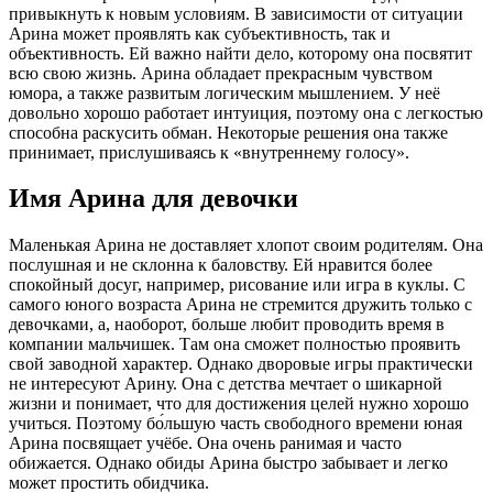
привыкнуть к новым условиям. В зависимости от ситуации
Арина может проявлять как субъективность, так и
объективность. Ей важно найти дело, которому она посвятит
всю свою жизнь. Арина обладает прекрасным чувством
юмора, а также развитым логическим мышлением. У неё
довольно хорошо работает интуиция, поэтому она с легкостью
способна раскусить обман. Некоторые решения она также
принимает, прислушиваясь к «внутреннему голосу».
Имя Арина для девочки
Маленькая Арина не доставляет хлопот своим родителям. Она
послушная и не склонна к баловству. Ей нравится более
спокойный досуг, например, рисование или игра в куклы. С
самого юного возраста Арина не стремится дружить только с
девочками, а, наоборот, больше любит проводить время в
компании мальчишек. Там она сможет полностью проявить
свой заводной характер. Однако дворовые игры практически
не интересуют Арину. Она с детства мечтает о шикарной
жизни и понимает, что для достижения целей нужно хорошо
учиться. Поэтому бо́льшую часть свободного времени юная
Арина посвящает учёбе. Она очень ранимая и часто
обижается. Однако обиды Арина быстро забывает и легко
может простить обидчика.