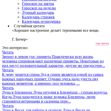
Гороскоп на завтра
Гороскоп на неделю
Лунный календарь
Календарь стрижек
Календарь огородника
Случайная цитата
«Хорошее настроение делает терпимыми все вещи.
Г. Бичер»
еще цитата
Это интересно:
Читать
Звенит в левом ухе: примета
Практически всю жизнь
человека сопровождают различные приметы. Некоторые из
них несут положительный характер, другие же предостере...
Читать
К чему чешется спина
Зуд в спине является одной из самых
важных народных примет. Однако здесь надо учесть ряд
важных моментов, а именно: пол человека, ...
Читать
Луна в близнецах
Луна сегодня в Близнецах - стихия воздуха.
Когда Луна находится в знаке зодиака Близнецы, люди
становятся ветреными и склонны пере...
Читать
Луна в Весах для работы в огороде
Луна в Весах не