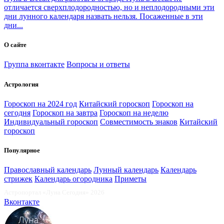
отличается сверхплодородностью, но и неплодородными эти
дни лунного календаря назвать нельзя. Посаженные в эти
дни...
О сайте
Группа вконтакте
Вопросы и ответы
Астрология
Гороскоп на 2024 год
Китайский гороскоп
Гороскоп на
сегодня
Гороскоп на завтра
Гороскоп на неделю
Индивидуальный гороскоп
Совместимость знаков
Китайский
гороскоп
Популярное
Православный календарь
Лунный календарь
Календарь
стрижек
Календарь огородника
Приметы
Астропортал «Луна Сегодня» 2026
Вконтакте