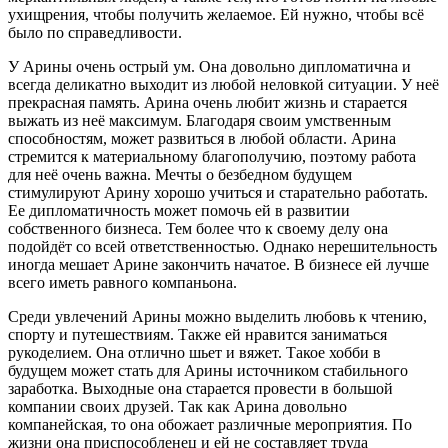
ухищрения, чтобы получить желаемое. Ей нужно, чтобы всё
было по справедливости.
У Арины очень острый ум. Она довольно дипломатична и
всегда деликатно выходит из любой неловкой ситуации. У неё
прекрасная память. Арина очень любит жизнь и старается
выжать из неё максимум. Благодаря своим умственным
способностям, может развиться в любой области. Арина
стремится к материальному благополучию, поэтому работа
для неё очень важна. Мечты о безбедном будущем
стимулируют Арину хорошо учиться и старательно работать.
Ее дипломатичность может помочь ей в развитии
собственного бизнеса. Тем более что к своему делу она
подойдёт со всей ответственностью. Однако нерешительность
иногда мешает Арине закончить начатое. В бизнесе ей лучше
всего иметь равного компаньона.
Среди увлечений Арины можно выделить любовь к чтению,
спорту и путешествиям. Также ей нравится заниматься
рукоделием. Она отлично шьет и вяжет. Такое хобби в
будущем может стать для Арины источником стабильного
заработка. Выходные она старается провести в большой
компании своих друзей. Так как Арина довольно
компанейская, то она обожает различные мероприятия. По
жизни она приспособленец и ей не составляет труда