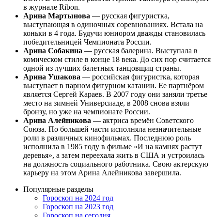
в журнале Ribon.
Арина Мартынова
— русская фигуристка,
выступающая в одиночных соревнованиях. Встала на
коньки в 4 года. Будучи юниором дважды становилась
победительницей Чемпионата России.
Арина Собакина
— русская балерина. Выступала в
комическом стиле в конце 18 века. До сих пор считается
одной из лучших балетных танцовщиц страны.
Арина Ушакова
— российская фигуристка, которая
выступает в парном фигурном катании. Ее партнёром
является Сергей Караев. В 2007 году они заняли третье
место на зимней Универсиаде, в 2008 снова взяли
бронзу, но уже на чемпионате России.
Арина Алейникова
— актриса времён Советского
Союза. По большей части исполняла незначительные
роли в различных кинофильмах. Последнюю роль
исполнила в 1985 году в фильме «И на камнях растут
деревья», а затем переехала жить в США и устроилась
на должность социального работника. Свою актерскую
карьеру на этом Арина Алейникова завершила.
Популярные разделы
Гороскоп на 2024 год
Гороскоп на 2023 год
Гороскоп на сегодня