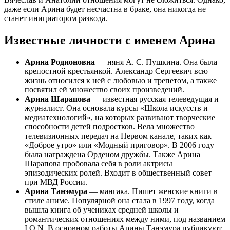
даже если Арина будет несчастна в браке, она никогда не
станет инициатором развода.
Известные личности с именем Арина
Арина Родионовна
— няня А. С. Пушкина. Она была
крепостной крестьянкой. Александр Сергеевич всю
жизнь относился к ней с любовью и трепетом, а также
посвятил ей множество своих произведений.
Арина Шарапова
— известная русская телеведущая и
журналист. Она основала курсы «Школа искусств и
медиатехнологий», на которых развивают творческие
способности детей подростков. Вела множество
телевизионных передач на Первом канале, таких как
«Доброе утро» или «Модный приговор». В 2006 году
была награждена Орденом дружбы. Также Арина
Шарапова пробовала себя в роли актрисы
эпизодических ролей. Входит в общественный совет
при МВД России.
Арина Танэмура
— мангака. Пишет женские книги в
стиле аниме. Популярной она стала в 1997 году, когда
вышла книга об учениках средней школы и
романтических отношениях между ними, под названием
I.O.N. В основном работы Арины Танэмура публикуют