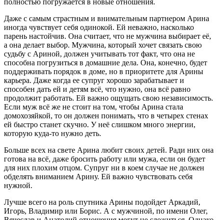
полностью погружается в новые отношения.
Даже с самым страстным и внимательным партнером Арина
иногда чувствует себя одинокой. Ей неважно, насколько
парень настойчив. Она считает, что не мужчина выбирает её,
а она делает выбор. Мужчина, который хочет связать свою
судьбу с Ариной, должен учитывать тот факт, что она не
способна погрузиться в домашние дела. Она, конечно, будет
поддерживать порядок в доме, но в приоритете для Арины
карьера. Даже когда ее супруг хорошо зарабатывает и
способен дать ей и детям всё, что нужно, она всё равно
продолжит работать. Ей важно ощущать свою независимость.
Если муж всё же не стоит на том, чтобы Арина стала
домохозяйкой, то он должен понимать, что в четырех стенах
ей быстро станет скучно. У неё слишком много энергии,
которую куда-то нужно деть.
Больше всех на свете Арина любит своих детей. Ради них она
готова на всё, даже бросить работу или мужа, если он будет
для них плохим отцом. Супруг ни в коем случае не должен
обделять вниманием Арину. Ей важно чувствовать себя
нужной.
Лучше всего на роль спутника Арины подойдет Аркадий,
Игорь, Владимир или Борис. А с мужчиной, по имени Олег,
Вячеслав и Анатолий отношения могут не сложиться. Однако,