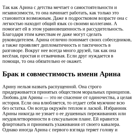
Так как Арина с детства мечтает о самостоятельности и
независимости, то она начинает работать, как только это
становится возможным. Даже в подростковом возрасте она с
легкостью находит общий язык со своими коллегами. А
помогает ей в этом уравновешенность и рассудительность.
Благодаря этим качествам ее даже могут сделать
руководителем. Арина отлично понимает своих собеседников,
а также проявляет дипломатичность и тактичность в
разговоре. Вокруг нее всегда много друзей, так как она
весёлая, простая и отзывчивая. Если друг нуждается в
помощи, то она обязательно ее окажет.
Брак и совместимость имени Арина
Арину нельзя назвать распущенной. Она строго
придерживается принятых обществом моральных принципов.
Любовь для Арины — это не спасение от одиночества, а целая
история. Если она влюбляется, то отдает себя мужчине всю
без остатка. Он всегда окружён теплом и лаской. Избранник
Арины никогда не узнает о ее душевных переживаниях или
неудовлетворенности в сексуальном плане. Ей нравится
флиртовать и принимать ухаживания от своего кавалера.
Однако иногда Арина с первого взгляда теряет голову и