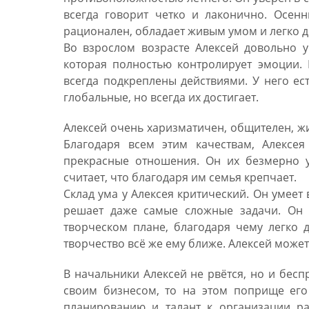
всегда говорит четко и лаконично. Осен
рационален, обладает живым умом и легко д
Во взрослом возрасте Алексей довольно 
которая полностью контролирует эмоции. Е
всегда подкреплены действиями. У него ест
глобальные, но всегда их достигает.
Алексей очень харизматичен, общителен, жи
Благодаря всем этим качествам, Алексе
прекрасные отношения. Он их безмерно у
считает, что благодаря им семья крепчает.
Склад ума у Алексея критический. Он умее
решает даже самые сложные задачи. Он п
творческом плане, благодаря чему легко 
творчество всё же ему ближе. Алексей може
В начальники Алексей не рвётся, но и бесп
своим бизнесом, то на этом поприще его
планированию и талант к организации ра