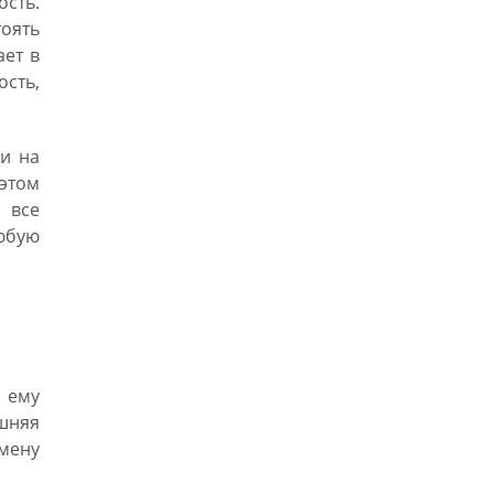
ость.
тоять
ает в
ость,
 и на
 этом
 все
юбую
 ему
ашняя
змену