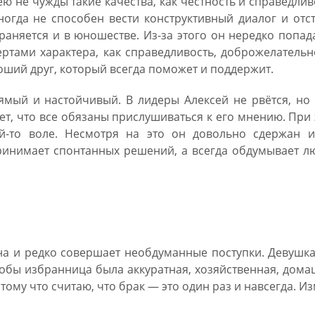
ю не чужды такие качества, как честность и справедлив
огда не способен вести конструктивный диалог и отс
аняется и в юношестве. Из-за этого он нередко попад
ртами характера, как справедливость, доброжелательн
оший друг, который всегда поможет и поддержит.
рямый и настойчивый. В лидеры Алексей не рвётся, но
ает, что все обязаны прислушиваться к его мнению. При
й-то воле. Несмотря на это он довольно сдержан и
ринимает спонтанных решений, а всегда обдумывает л
имени Алексей
а и редко совершает необдуманные поступки. Девушка
тобы избранница была аккуратная, хозяйственная, дом
тому что считаю, что брак — это один раз и навсегда. И