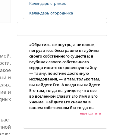
Календарь стрижек
Календарь огородника
Случайная цитата
«Обpатись же внутpь, а не вовне,
погpузитесь бесстpашно в глубины
имой,
своего собственного существа; в
глубинах своего собственного
ости.
сеpдца ищите сокpовенную тайну
акое
— тайну, поистине достойную
ный и
исследования, — и там, только там,
елях.
вы найдете Его. А когда вы найдете
Его там, тогда вы увидете, что все
ние и
во вселенной славит Его Имя и Его
одных
Учение. Найдите Его сначала в
вашем собственном Я и тогда вы
будете видеть Его везде.»
еще цитата
ивает
лной
воду,