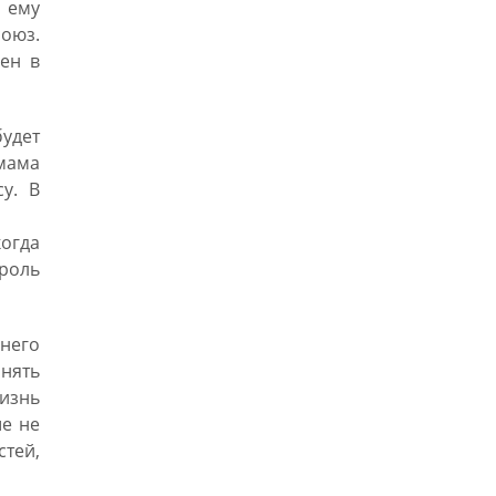
 ему
союз.
ен в
будет
 мама
у. В
когда
 роль
 него
анять
жизнь
ше не
стей,