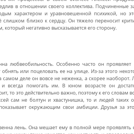
едлив в отношении своего коллектива. Подчиненные з
ёрдым характером и уравновешенной психикой, но эт
 слишком близко к сердцу. Он тяжело переносит крит
, который негативно высказывается его сторону.
ика
нна любвеобильность. Особенно часто он проявляет 
обнять или поцеловать ее на улице. Из-за этого неко
 самом деле он вовсе не неженка, а скорее наоборот.
 и всегда помогать им. В юном возрасте он достат
ит, то это действительно важно, поэтому к его словам в
сей сам не болтун и хвастунишка, то и людей таких 
 показывает окружающим свои амбиции. Друзья за это
венна лень. Она мешает ему в полной мере проявлять 