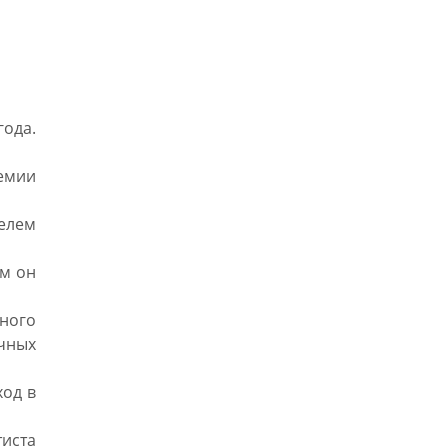
ода.
демии
елем
ом он
дного
чных
ход в
тиста