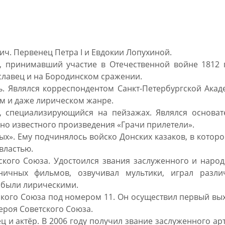
именем Алексей
ч. Первенец Петра I и Евдокии Лопухиной.
, принимавший участие в Отечественной войне 1812 г
славец и на Бородинском сражении.
ь. Являлся корреспондентом Санкт-Петербургской Ака
ом и даже лирическом жанре.
, специализирующийся на пейзажах. Являлся основат
но известного произведения «Грачи прилетели».
х». Ему подчинялось войско Донских казаков, в котор
властью.
ского Союза. Удостоился звания заслуженного и наро
ничных фильмов, озвучивал мультики, играл разли
 были лирическими.
кого Союза под номером 11. Он осуществил первый вы
ероя Советского Союза.
 и актёр. В 2006 году получил звание заслуженного ар