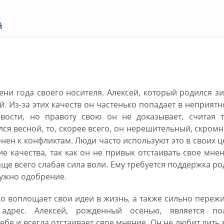
й
й
ни года своего носителя. Алексей, который родился з
Из-за этих качеств он частенько попадает в неприятн
ости, но правоту свою он не доказывает, считая т
ся весной, то, скорее всего, он нерешительный, скром
нен к конфликтам. Люди часто используют это в своих ц
 качества, так как он не привык отстаивать свое мне
чаще всего слабая сила воли. Ему требуется поддержка р
нужно одобрение.
ко воплощает свои идеи в жизнь, а также сильно переж
адрес. Алексей, рожденный осенью, является по
бе и всегда отстаивает свое мнение. Он не любит лить 