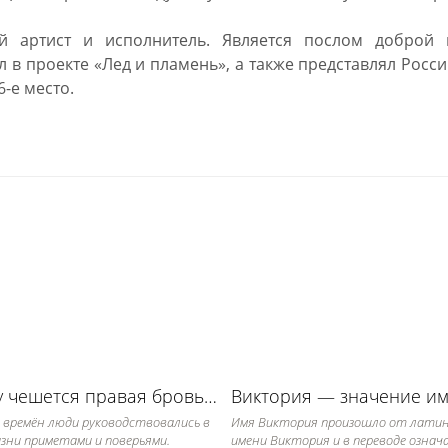
й артист и исполнитель. Является послом доброй 
в проекте «Лед и пламень», а также представлял Росс
-е место.
К чему чешется правая бровь: примета
 времён люди руководствовались в
Имя Виктория произошло от латин
зни приметами и поверьями.
имени Виктория и в переводе означ