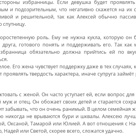
стороны избранницы. Если девушка будет проявлять
ным и подозрительным, что негативно скажется на их 
ливой и решительной, так как Алексей обычно пассив
ю спутницу.
оростепенную роль. Ему не нужна кукла, которую он 
 друга, готового понять и поддерживать его. Так как
збранница обязательно должна прийтись ей по вкус
ься.
лое. Его жена чувствует поддержку даже в тех случаях, 
т проявлять твердость характера, иначе супруга займёт
ктовать с женой. Он часто уступает ей, если вопрос для
муж и отец. Он обожает своих детей и старается сохр
оит забывать, что он очень ранимый. В целом семейная 
ую никогда не врываются бури и шквалы. Алексею луч
й, Оксаной, Тамарой или Юлией. А вот отношения с На
 Надей или Светой, скорее всего, сложатся удачно.