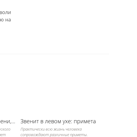
воли
ию на
Виктория — значение имени, его судьба и характер
Звенит в левом ухе: примета
ского
Практически всю жизнь человека
ает
сопровождают различные приметы.