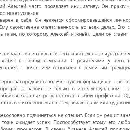
ний Алексей часто проявляет инициативу. Он практич
остигает успехов.
уверен в себе. Он является сформировавшейся личнос
му свойственна ответственность во всех делах. Его 
ь план, по которому Алексей и живёт. Цели он ставит
знерадостен и открыт. У него великолепное чувство ю
я любят в любой компании. С родителями у него т
важает, с почтением относится к семейным традици
т верно распределять полученную информацию и с легк
рекрасно развит не только в интеллектуальном, но
добьется хороших результатов в любой профессии. Од
т стать великолепным актером, режиссером или художни
рекословно подчиняться не спешит. Если он решит зан
 тоже ожидает успех. Поспособствует этому его любо
бочих процессов. В своем бизнесе Алексей продумы