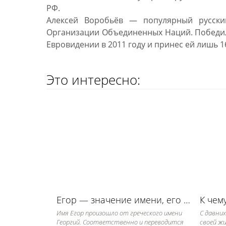
РФ.
Алексей Воробьёв — популярный русски
Организации Объединенных Наций. Победил 
Евровидении в 2011 году и принес ей лишь 16
Это интересно:
Егор — значение имени, его судьба и характер
Имя Егор произошло от греческого имени
С давних
Георгий. Соответственно и переводится
своей жи