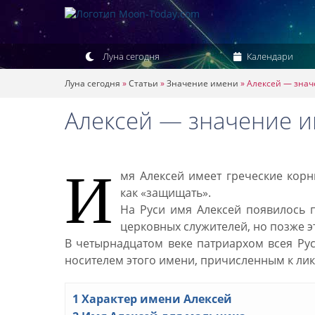
Луна сегодня
Календари
Луна сегодня
»
Статьи
»
Значение имени
»
Алексей — значе
Алексей — значение им
И
мя Алексей имеет греческие корн
как «защищать».
На Руси имя Алексей появилось 
церковных служителей, но позже э
В четырнадцатом веке патриархом всея Рус
носителем этого имени, причисленным к лик
1
Характер имени Алексей