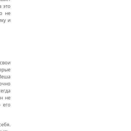
а это
о не
ику и
свои
торые
 Леша
очно
сегда
он не
 его
себя.