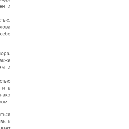
ен и
тью,
слова
 себе
мора.
акже
ям и
остью
 и в
нако
ком.
яться
вь к
вает