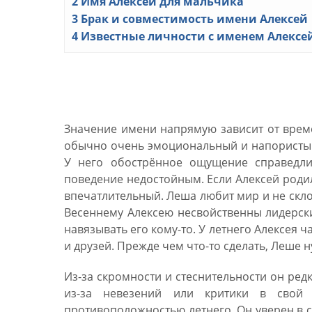
2
Имя Алексей для мальчика
3
Брак и совместимость имени Алексей
4
Известные личности с именем Алексе
Характер имени Алексе
Значение имени напрямую зависит от време
обычно очень эмоциональный и напористый. 
У него обострённое ощущение справедлив
поведение недостойным. Если Алексей родил
впечатлительный. Леша любит мир и не скло
Весеннему Алексею несвойственны лидерские
навязывать его кому-то. У летнего Алексея 
и друзей. Прежде чем что-то сделать, Леше 
Из-за скромности и стеснительности он ред
из-за невезений или критики в свой 
противоположностью летнего. Он уверен в се