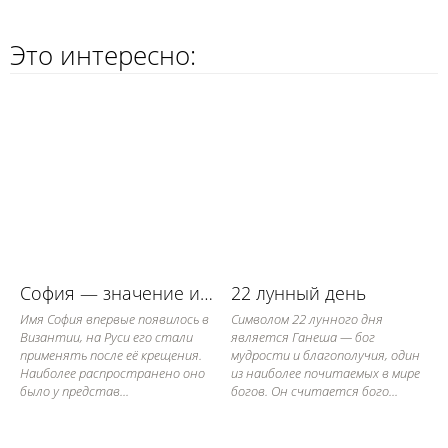
Это интересно:
София — значение имени, его судьба и характер
22 лунный день
Имя София впервые появилось в
Символом 22 лунного дня
Византии, на Руси его стали
является Ганеша — бог
применять после её крещения.
мудрости и благополучия, один
Наиболее распространено оно
из наиболее почитаемых в мире
было у представ...
богов. Он считается бого...