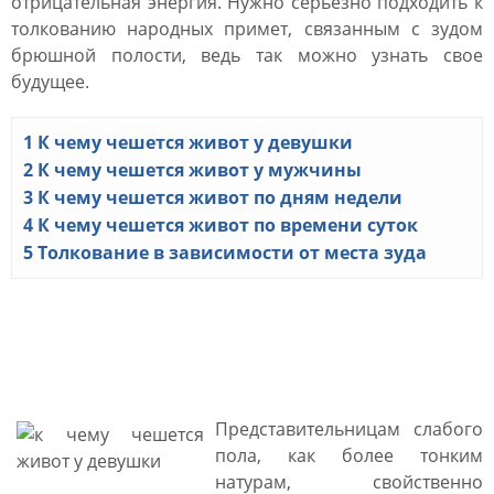
отрицательная энергия. Нужно серьезно подходить к
толкованию народных примет, связанным с зудом
брюшной полости, ведь так можно узнать свое
будущее.
1
К чему чешется живот у девушки
2
К чему чешется живот у мужчины
3
К чему чешется живот по дням недели
4
К чему чешется живот по времени суток
5
Толкование в зависимости от места зуда
К чему чешется живот у
девушки
Представительницам слабого
пола, как более тонким
натурам, свойственно