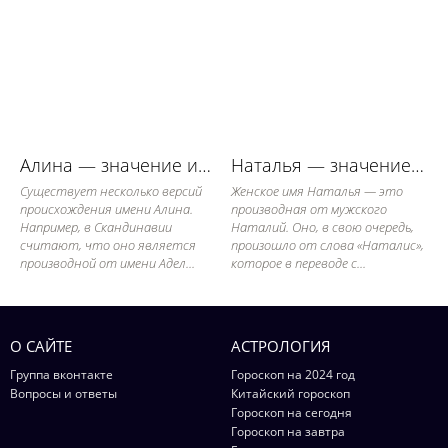
Алина — значение имени, его судьба и характер
Наталья — значение имени, его судьба и характер
Существует несколько версий
Женское имя Наталья — это
происхождения имени Алина.
производная от мужского
Например, в Скандинавии
Наталий. Оно, в свою очередь,
считают, что оно является
произошло от слова «Наталис»,
производной от имени Адел...
которое в переводе с...
О САЙТЕ
АСТРОЛОГИЯ
Группа вконтакте
Гороскоп на 2024 год
Вопросы и ответы
Китайский гороскоп
Гороскоп на сегодня
Гороскоп на завтра