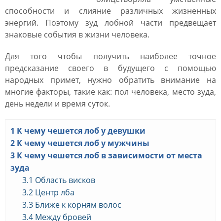
способности и слияние различных жизненных
энергий. Поэтому зуд лобной части предвещает
знаковые события в жизни человека.
Для того чтобы получить наиболее точное
предсказание своего в будущего с помощью
народных примет, нужно обратить внимание на
многие факторы, такие как: пол человека, место зуда,
день недели и время суток.
1
К чему чешется лоб у девушки
2
К чему чешется лоб у мужчины
3
К чему чешется лоб в зависимости от места
зуда
3.1
Область висков
3.2
Центр лба
3.3
Ближе к корням волос
3.4
Между бровей