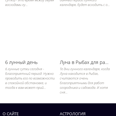
сутки) - это время между двумя
данный период лунного
восходами лу...
календаря, будет всходить с о...
6 лунный день
Луна в Рыбах для работы в огороде
6 лунные сутки сегодня -
Те дни лунного календаря, когда
благоприятный период. Нужно
Луна находится в Рыбах,
проводить его по возможности
считаются очень
в спокойной обстановке, и
благоприятными для работ
тогда к вам может прий...
огородника и садовода. И хотя
сня...
О САЙТЕ
АСТРОЛОГИЯ