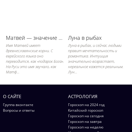
Матвей — значение имени, его судьба и характер
Луна в рыбах
Имя Матвей имеет
Луна в рыбах, и сейчас людьми
древнеславянские корни. С
правит мечтательность и
еврейского языка оно
романтика. Интуиция
переводится, как «подарок Бога».
значительно возрастает,
На Руси это имя звучало, как
нереальное кажется реальным.
Матф...
Лун...
О САЙТЕ
АСТРОЛОГИЯ
Группа вконтакте
Гороскоп на 2024 год
Вопросы и ответы
Китайский гороскоп
Гороскоп на сегодня
Гороскоп на завтра
Гороскоп на неделю