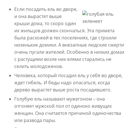
Если посадить ель во дворе,
и она вырастет выше
крыши дома, то скоро один
их жильцов должен скончаться. Эта примета
была расхожей в тех поселениях, где строили
низенькие домики. А внезапные людские смерти
очень пугали жителей. Особенно в низких домах
с растущими возле них елями старались не
селить молодоженов.
Человека, который посадил ель у себя во дворе,
ждет гибель. И беды надо опасаться, когда
дерево вырастет выше роста посадившего.
Голубую ель называют мужегоном – она
отгоняет мужской пол от одиноко живущих
женщин. Она считается причиной одиночества
или развода пары.