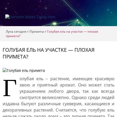
Луна сегодня
»
Приметы
»
Голубая ель на участке — плохая
примета?
ГОЛУБАЯ ЕЛЬ НА УЧАСТКЕ — ПЛОХАЯ
ПРИМЕТА?
Г
олубая ель – растение, имеющее красивую
хвою и приятный аромат. Оно может стать
украшением любого двора, так как всегда
смотрится великолепно. Однако среди людей
издавна бытуют различные суеверия, касающиеся и
декоративных растений. Считается, что голубую ель
нельзя сажать около дома – это дурная примета. Так