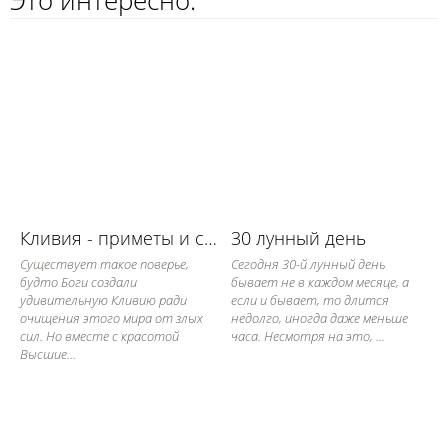
Это интересно:
Кливия - приметы и суеверия
30 лунный день
Существует такое поверье,
Сегодня 30-й лунный день
будто Боги создали
бывает не в каждом месяце, а
удивительную Кливию ради
если и бывает, то длится
очищения этого мира от злых
недолго, иногда даже меньше
сил. Но вместе с красотой
часа. Несмотря на это, ...
Высшие...