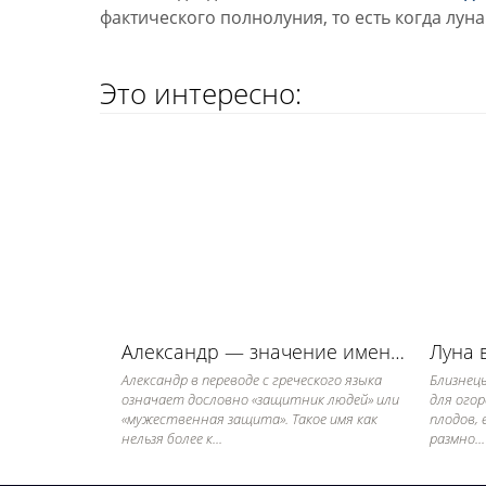
фактического полнолуния, то есть когда лун
Это интересно:
Александр — значение имени, его судьба и характер
Александр в переводе с греческого языка
Близнецы
означает дословно «защитник людей» или
для ого
«мужественная защита». Такое имя как
плодов, 
нельзя более к...
размно...