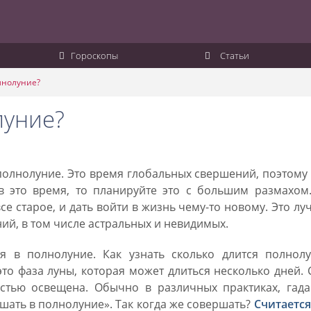
Гороскопы
Статьи
лнолуние?
луние?
полнолуние. Это время глобальных свершений, поэтому
 в это время, то планируйте это с большим размахом
се старое, и дать войти в жизнь чему-то новому. Это л
ий, в том числе астральных и невидимых.
я в полнолуние. Как узнать сколько длится полнолу
о фаза луны, которая может длиться несколько дней.
остью освещена. Обычно в различных практиках, гада
ршать в полнолуние». Так когда же совершать?
Считается