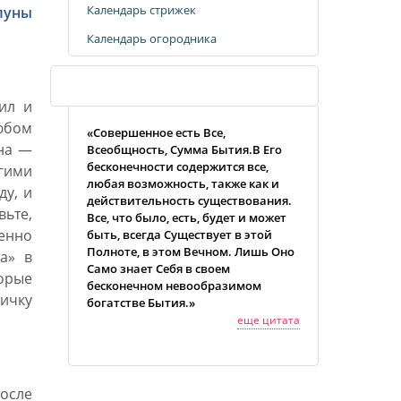
Календарь стрижек
луны
Календарь огородника
Случайная цитата
сил и
любом
«Совершенное есть Все,
уна —
Всеобщность, Сумма Бытия.В Его
бесконечности содержится все,
угими
любая возможность, также как и
у, и
действительность существования.
ьте,
Все, что было, есть, будет и может
менно
быть, всегда Существует в этой
Полноте, в этом Вечном. Лишь Оно
а» в
Само знает Себя в своем
торые
бесконечном невообразимом
тичку
богатстве Бытия.»
еще цитата
осле