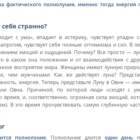
а фактического полнолуния, именно тогда энергия 
 себя странно?
одит с ума», впадает в истерику, чувствует упадок 
 напротив, чувствует себя полным оптимизма и сил. В 
личением эмоций и ощущений. Почему? Все просто — л
ого в каком она положении и от взаимодействия с др
енное восприятие мира. Женщины имеют лунную природ
, чем мужчинами. Как же действует луна? Представ
ивность, энергия. Теперь представьте Луну в Овне — и
дни Овна. Причиной, по которой люди «сходят с ум
о время, и, соответственно, огромная сила эмоций, ко
ем). В это время прочувствовать самую глубинную час
ог
лится полнолуние.
Полнолуние длится
один день
п