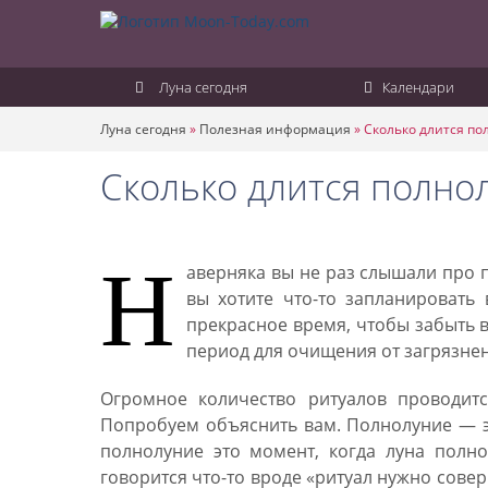
Луна сегодня
Календари
Луна сегодня
»
Полезная информация
»
Сколько длится по
Сколько длится полно
Н
аверняка вы не раз слышали про 
вы хотите что-то запланировать
прекрасное время, чтобы забыть в
период для очищения от загрязнен
Огромное количество ритуалов проводитс
Попробуем объяснить вам. Полнолуние — эт
полнолуние это момент, когда луна полн
говорится что-то вроде «ритуал нужно сове