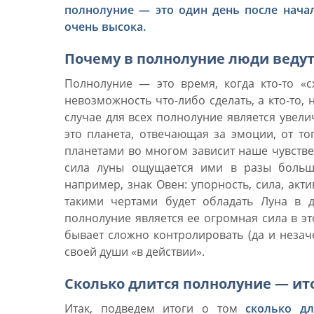
полнолуние — это один день после начал
очень высока.
Почему в полнолуние люди ведут
Полнолуние — это время, когда кто-то «сх
невозможность что-либо сделать, а кто-то,
случае для всех полнолуние является уве
это планета, отвечающая за эмоции, от т
планетами во многом зависит наше чувств
сила луны ощущается ими в разы больше
например, знак Овен: упорность, сила, акт
такими чертами будет обладать Луна в 
полнолуние является ее огромная сила в эт
бывает сложно контролировать (да и незач
своей души «в действии».
Сколько длится полнолуние — ит
Итак, подведем итоги о том
сколько д