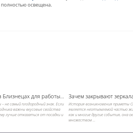
а полностью освещена.
Луна в Близнецах для работы в огороде
 – не самый плодородный знак. Если
История возникновения приметы 
родника важны вкусовые свойства
является неотъемлемой частью жиз
ему лучше отказаться от посадки и
как и многие другие события, она о
множеством ...