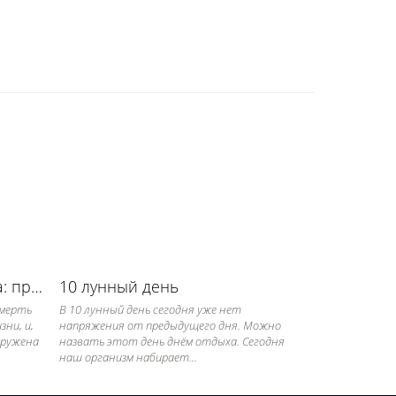
Зачем закрывают зеркала: примета
10 лунный день
Смерть
В 10 лунный день сегодня уже нет
ни, и,
напряжения от предыдущего дня. Можно
кружена
назвать этот день днём отдыха. Сегодня
наш организм набирает...