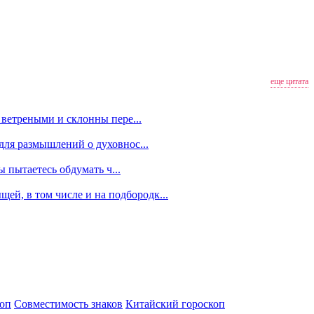
еще цитата
 ветреными и склонны пере...
для размышлений о духовнос...
ы пытаетесь обдумать ч...
ей, в том числе и на подбородк...
оп
Совместимость знаков
Китайский гороскоп