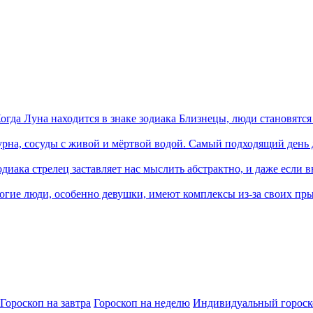
Когда Луна находится в знаке зодиака Близнецы, люди становятся
урна, сосуды с живой и мёртвой водой. Самый подходящий день 
одиака стрелец заставляет нас мыслить абстрактно, и даже если в
огие люди, особенно девушки, имеют комплексы из-за своих прыщ
Гороскоп на завтра
Гороскоп на неделю
Индивидуальный гороск