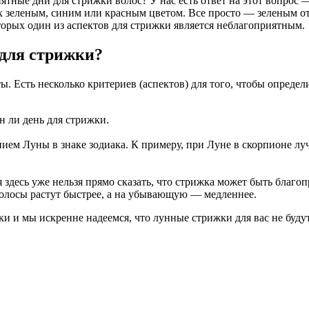
тные дни для стрижки волос? У нас есть ответ на этот вопрос
ых зеленым, синим или красным цветом. Все просто — зеленым 
торых один из аспектов для стрижки является неблагоприятным.
 для стрижки?
ы. Есть несколько критериев (аспектов) для того, чтобы определ
н ли день для стрижки.
ем Луны в знаке зодиака. К примеру, при Луне в скорпионе луч
 здесь уже нельзя прямо сказать, что стрижка может быть благо
олосы растут быстрее, а на убывающую — медленнее.
и и мы искренне надеемся, что лунные стрижки для вас не будут