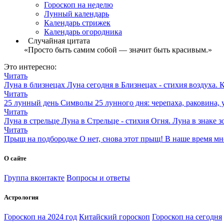
Гороскоп на неделю
Лунный календарь
Календарь стрижек
Календарь огородника
Случайная цитата
«Просто быть самим собой — значит быть красивым.»
Это интересно:
Читать
Луна в близнецах
Луна сегодня в Близнецах - стихия воздуха. 
Читать
25 лунный день
Символы 25 лунного дня: черепаха, раковина, 
Читать
Луна в стрельце
Луна в Стрельце - стихия Огня. Луна в знаке з
Читать
Прыщ на подбородке
О нет, снова этот прыщ! В наше время мн
О сайте
Группа вконтакте
Вопросы и ответы
Астрология
Гороскоп на 2024 год
Китайский гороскоп
Гороскоп на сегодня