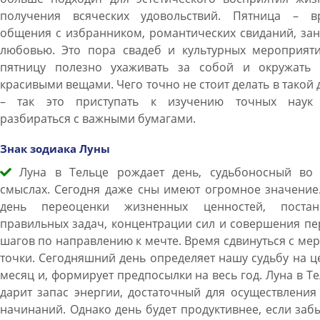
получения всяческих удовольствий. Пятница – в
общения с избранником, романтических свиданий, за
любовью. Это пора свадеб и культурных мероприяти
пятницу полезно ухаживать за собой и окружать 
красивыми вещами. Чего точно не стоит делать в такой 
– так это приступать к изучению точных наук
разбираться с важными бумагами.
Знак зодиака Луны
Луна в Тельце рождает день, судьбоносный во 
смыслах. Сегодня даже сны имеют огромное значение
день переоценки жизненных ценностей, постан
правильных задач, концентрации сил и совершения п
шагов по направлению к мечте. Время сдвинуться с ме
точки. Сегодняшний день определяет нашу судьбу на 
месяц и, формирует предпосылки на весь год. Луна в Т
дарит запас энергии, достаточный для осуществления
начинаний. Однако день будет продуктивнее, если заб