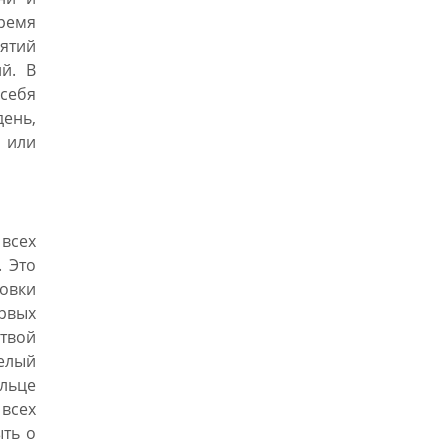
ремя
нятий
й. В
себя
день,
 или
всех
. Это
овки
ервых
ртвой
целый
ельце
 всех
ыть о