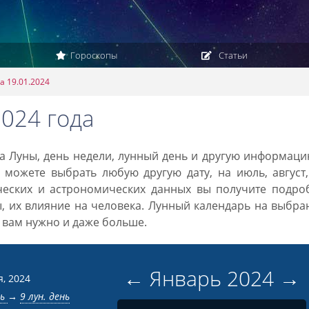
Гороскопы
Статьи
а 19.01.2024
2024 года
ка Луны, день недели, лунный день и другую информац
 можете выбрать любую другую дату, на июль, август
ческих и астрономических данных вы получите подро
ы, их влияние на человека. Лунный календарь на выбр
то вам нужно и даже больше.
←
Январь
2024
→
я, 2024
нь
→
9 лун. день