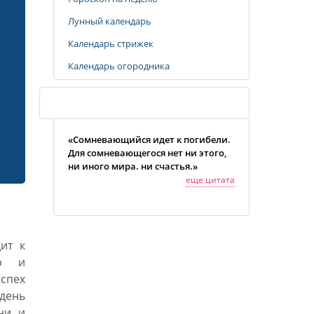
Лунный календарь
Календарь стрижек
Календарь огородника
Случайная цитата
«Сомневающийся идет к погибели.
Для сомневающегося нет ни этого,
ни иного мира. ни счастья.»
еще цитата
ит к
го и
спех
день
ни и