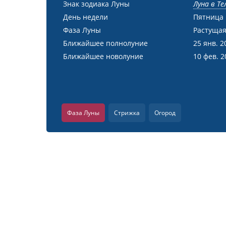
Знак зодиака Луны
Луна в Те
День недели
Пятница
Фаза Луны
Растущая
Ближайшее полнолуние
25 янв. 2
Ближайшее новолуние
10 фев. 2
Фаза Луны
Стрижка
Огород