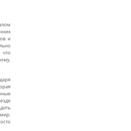
чалом
нних
ов и
ольно
 что
вому,
даря
орая
анные
везде
едить
мир.
осто