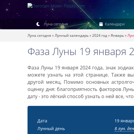
Луна сегодня
Календари
Луна сегодня
»
Лунный календарь
»
2024 год
»
Январь
»
Лун
Фаза Луны 19 января 
Фаза Луны 19 января 2024 года, знак зодиа
можете узнать на этой странице. Также вы
другой месяц. Помимо основных астролго
оценку дня: благоприятность факторов Лун
дату - это лёгкий способ узнать о ней все, ч
Дата
19 январ
Лунный день
8 лун. де