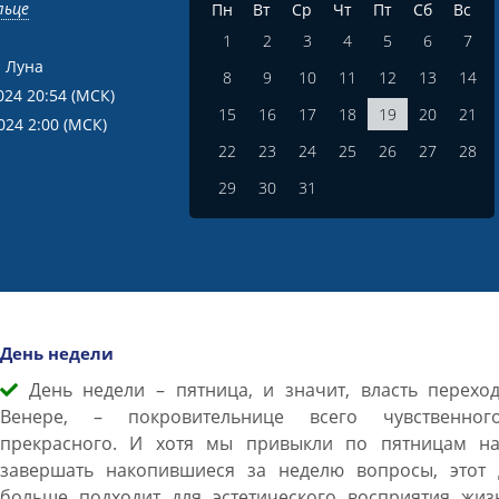
льце
Пн
Вт
Ср
Чт
Пт
Сб
Вс
1
2
3
4
5
6
7
 Луна
8
9
10
11
12
13
14
024 20:54
(МСК)
15
16
17
18
19
20
21
024 2:00
(МСК)
22
23
24
25
26
27
28
29
30
31
День недели
День недели – пятница, и значит, власть переход
Венере, – покровительнице всего чувственно
прекрасного. И хотя мы привыкли по пятницам на
завершать накопившиеся за неделю вопросы, этот 
больше подходит для эстетического восприятия жиз