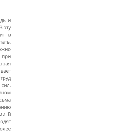
оды и
В эту
ит в
тать,
нужно
 при
орая
вает
труд
сил.
вном
сьма
ению
ми. В
одят
олее