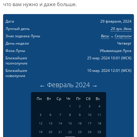
что вам нужно и даже больше.
Дата
29 февраля, 2024
Лунный день
20 лун. день
Знак зодиака Луны
Весы
→
Скорпион
День недели
Четверг
Фаза Луны
Убывающая Луна
Ближайшее
25 мар. 2024 10:01
(МСК)
полнолуние
Ближайшее
10 мар. 2024 12:01
(МСК)
новолуние
←
Февраль
2024
→
Пн
Вт
Ср
Чт
Пт
Сб
Вс
1
2
3
4
5
6
7
8
9
10
11
12
13
14
15
16
17
18
19
20
21
22
23
24
25