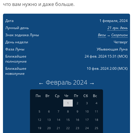
что вам нужно и даже больше.
Дата
1 февраля, 2024
Лунный день
21 лун. день
Знак зодиака Луны
Весы
→
Скорпион
День недели
Четверг
Фаза Луны
Убывающая Луна
Ближайшее
24 фев. 2024 15:31
(МСК)
полнолуние
Ближайшее
10 фев. 2024 2:00
(МСК)
новолуние
←
Февраль
2024
→
Пн
Вт
Ср
Чт
Пт
Сб
Вс
1
2
3
4
5
6
7
8
9
10
11
12
13
14
15
16
17
18
19
20
21
22
23
24
25