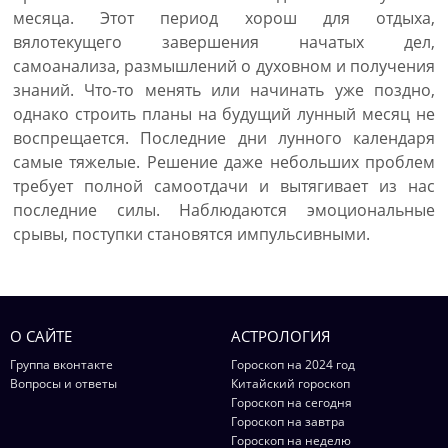
месяца. Этот период хорош для отдыха,
вялотекущего завершения начатых дел,
самоанализа, размышлений о духовном и получения
знаний. Что-то менять или начинать уже поздно,
однако строить планы на будущий лунный месяц не
воспрещается. Последние дни лунного календаря
самые тяжелые. Решение даже небольших проблем
требует полной самоотдачи и вытягивает из нас
последние силы. Наблюдаются эмоциональные
срывы, поступки становятся импульсивными.
О САЙТЕ
АСТРОЛОГИЯ
Группа вконтакте
Гороскоп на 2024 год
Вопросы и ответы
Китайский гороскоп
Гороскоп на сегодня
Гороскоп на завтра
Гороскоп на неделю