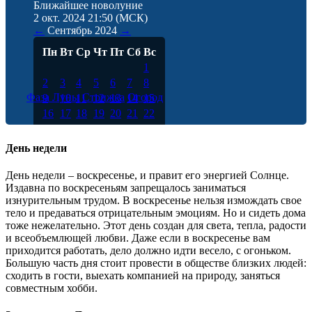
Ближайшее новолуние
2 окт. 2024 21:50
(МСК)
←
Сентябрь
2024
→
Пн
Вт
Ср
Чт
Пт
Сб
Вс
1
2
3
4
5
6
7
8
Фаза Луны
Стрижка
Огород
9
10
11
12
13
14
15
16
17
18
19
20
21
22
23
24
25
26
27
28
29
30
День недели
День недели – воскресенье, и правит его энергией Солнце.
Издавна по воскресеньям запрещалось заниматься
изнурительным трудом. В воскресенье нельзя измождать свое
тело и предаваться отрицательным эмоциям. Но и сидеть дома
тоже нежелательно. Этот день создан для света, тепла, радости
и всеобъемлющей любви. Даже если в воскресенье вам
приходится работать, дело должно идти весело, с огоньком.
Большую часть дня стоит провести в обществе близких людей:
сходить в гости, выехать компанией на природу, заняться
совместным хобби.