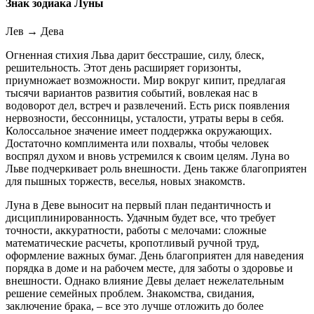
Знак зодиака Луны
Лев
→
Дева
Огненная стихия Льва дарит бесстрашие, силу, блеск,
решительность. Этот день расширяет горизонты,
приумножает возможности. Мир вокруг кипит, предлагая
тысячи вариантов развития событий, вовлекая нас в
водоворот дел, встреч и развлечений. Есть риск появления
нервозности, бессонницы, усталости, утраты веры в себя.
Колоссальное значение имеет поддержка окружающих.
Достаточно комплимента или похвалы, чтобы человек
воспрял духом и вновь устремился к своим целям. Луна во
Льве подчеркивает роль внешности. День также благоприятен
для пышных торжеств, веселья, новых знакомств.
Луна в Деве выносит на первый план педантичность и
дисциплинированность. Удачным будет все, что требует
точности, аккуратности, работы с мелочами: сложные
математические расчеты, кропотливый ручной труд,
оформление важных бумаг. День благоприятен для наведения
порядка в доме и на рабочем месте, для заботы о здоровье и
внешности. Однако влияние Девы делает нежелательным
решение семейных проблем. Знакомства, свидания,
заключение брака, – все это лучше отложить до более