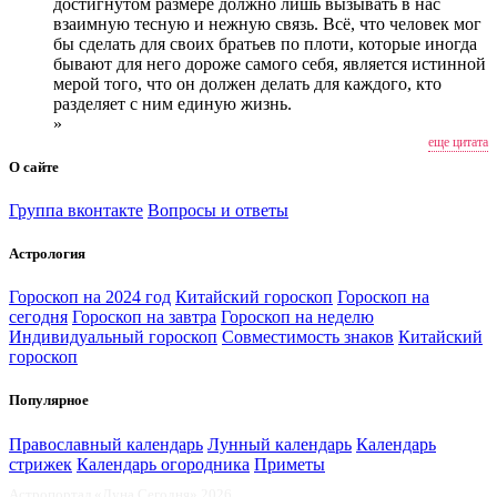
достигнутом размере должно лишь вызывать в нас
взаимную тесную и нежную связь. Всё, что человек мог
бы сделать для своих братьев по плоти, которые иногда
бывают для него дороже самого себя, является истинной
мерой того, что он должен делать для каждого, кто
разделяет с ним единую жизнь.
»
еще цитата
О сайте
Группа вконтакте
Вопросы и ответы
Астрология
Гороскоп на 2024 год
Китайский гороскоп
Гороскоп на
сегодня
Гороскоп на завтра
Гороскоп на неделю
Индивидуальный гороскоп
Совместимость знаков
Китайский
гороскоп
Популярное
Православный календарь
Лунный календарь
Календарь
стрижек
Календарь огородника
Приметы
Астропортал «Луна Сегодня» 2026