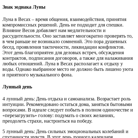
Знак зодиака Луны
Луна в Весах – время общения, взаимодействия, принятия
компромиссных решений. День не подходит для спешки.
Влияние Весов добавляет нам медлительности и
рассудительности. Оно заставляет многократно проверять то,
в чем раньше не возникало сомнений. Это пора душевных
бесед, проявления тактичности, ликвидации конфликтов.
Этот день благоприятен для деловых встреч, обсуждения
контрактов, подписания договоров, а также для налаживания
любых отношений. Луна в Весах располагает к отдыху у
воды. Однако выбранное место не должно быть лишено уюта
и приятного музыкального фона.
Лунный день
4 лунный день: День отдыха и самоанализа. Возрастает роль
интуиции. Рекомендовано остаться дома, заняться бытовыми
вопросами. В идеале следует побыть в полном одиночестве и
«перезагрузить» голову: подумать о своих желаниях,
преодолеть страхи, настроиться на победу.
5 лунный день: День сильных эмоциональных колебаний и
спутанности чувств. В этот день лунного календаря