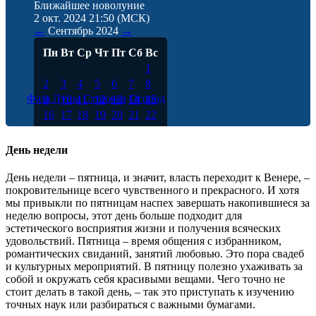
Ближайшее новолуние
2 окт. 2024 21:50
(МСК)
←
Сентябрь
2024
→
Пн
Вт
Ср
Чт
Пт
Сб
Вс
1
2
3
4
5
6
7
8
Фаза Луны
Стрижка
Огород
9
10
11
12
13
14
15
16
17
18
19
20
21
22
23
24
25
26
27
28
29
30
День недели
День недели – пятница, и значит, власть переходит к Венере, –
покровительнице всего чувственного и прекрасного. И хотя
мы привыкли по пятницам наспех завершать накопившиеся за
неделю вопросы, этот день больше подходит для
эстетического восприятия жизни и получения всяческих
удовольствий. Пятница – время общения с избранником,
романтических свиданий, занятий любовью. Это пора свадеб
и культурных мероприятий. В пятницу полезно ухаживать за
собой и окружать себя красивыми вещами. Чего точно не
стоит делать в такой день, – так это приступать к изучению
точных наук или разбираться с важными бумагами.