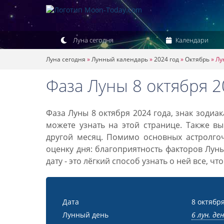
Луна сегодня
Календари
Луна сегодня
»
Лунный календарь
»
2024 год
»
Октябрь
»
Лу
Фаза Луны 8 октября 2
Фаза Луны 8 октября 2024 года, знак зодиа
можете узнать на этой странице. Также вы
другой месяц. Помимо основных астролго
оценку дня: благоприятность факторов Лун
дату - это лёгкий способ узнать о ней все, ч
Дата
8 октября
Лунный день
6 лун. де