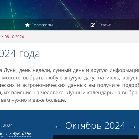
Гороскопы
Статьи
на 08.10.2024
024 года
ка Луны, день недели, лунный день и другую информац
 можете выбрать любую другую дату, на июль, август
ческих и астрономических данных вы получите подро
ы, их влияние на человека. Лунный календарь на выбр
то вам нужно и даже больше.
←
Октябрь
2024
→
, 2024
нь
→
7 лун. день