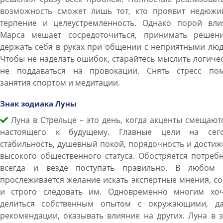
возможность сможет лишь тот, кто проявит недюжи
терпение и целеустремленность. Однако порой вли
Марса мешает сосредоточиться, принимать решен
держать себя в руках при общении с неприятными лю
Чтобы не наделать ошибок, старайтесь мыслить логиче
не поддаваться на провокации. Снять стресс пом
занятия спортом и медитации.
Знак зодиака Луны
Луна в Стрельце – это день, когда акценты смещают
настоящего к будущему. Главные цели на сего
стабильность, душевный покой, порядочность и дости
высокого общественного статуса. Обостряется потреб
всегда и везде поступать правильно. В любом 
прослеживается желание искать экспертные мнения, с
и строго следовать им. Одновременно многим хоч
делиться собственным опытом с окружающими, да
рекомендации, оказывать влияние на других. Луна в 