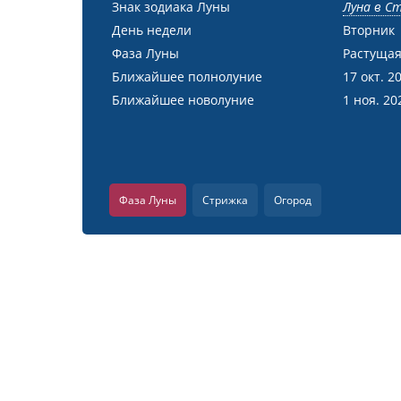
Знак зодиака Луны
Луна в С
День недели
Вторник
Фаза Луны
Растущая
Ближайшее полнолуние
17 окт. 2
Ближайшее новолуние
1 ноя. 20
Фаза Луны
Стрижка
Огород