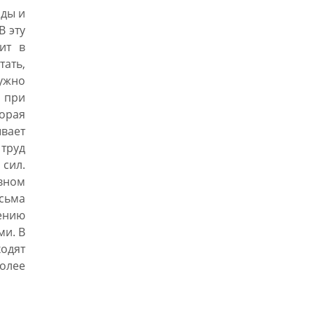
оды и
В эту
ит в
тать,
нужно
 при
орая
вает
труд
сил.
вном
сьма
ению
ми. В
одят
олее