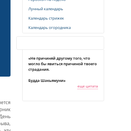
Лунный календарь
Календарь стрижек
Календарь огородника
Случайная цитата
«Не причиняй другому того, что
могло бы явиться причиной твоего
страдания.
Будда Шакьямуни»
еще цитата
яется
рник
День
ыва,
 эту