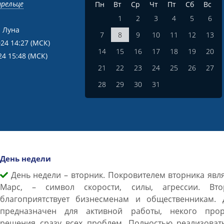
трельце
Пн
Вт
Ср
Чт
Пт
Сб
Вс
1
2
3
4
5
6
 Луна
7
8
9
10
11
12
13
024 14:27
(МСК)
14
15
16
17
18
19
20
24 15:48
(МСК)
21
22
23
24
25
26
27
28
29
30
31
День недели
День недели – вторник. Покровителем вторника явл
Марс, – символ скорости, силы, агрессии. Вто
благоприятствует бизнесменам и общественникам. 
предназначен для активной работы, некого прор
решения сразу всех проблем. Полностью реализовать