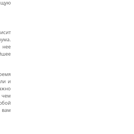
бщую
висит
зума.
 нее
йшее
время
ли и
ажно
о чем
юбой
 вам