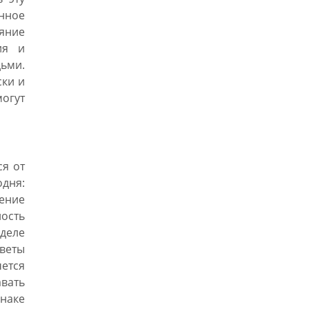
нное
яние
ия и
дьми.
ски и
огут
ся от
дня:
жение
ность
деле
оветы
ется
вать
знаке