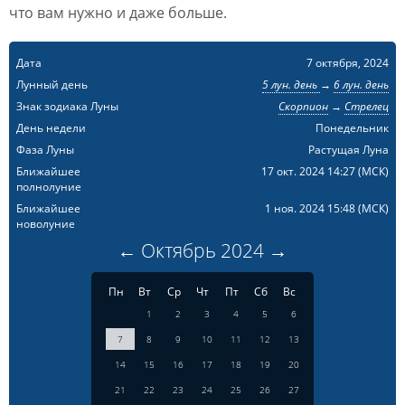
что вам нужно и даже больше.
Дата
7 октября, 2024
Лунный день
5 лун. день
→
6 лун. день
Знак зодиака Луны
Скорпион
→
Стрелец
День недели
Понедельник
Фаза Луны
Растущая Луна
Ближайшее
17 окт. 2024 14:27
(МСК)
полнолуние
Ближайшее
1 ноя. 2024 15:48
(МСК)
новолуние
←
Октябрь
2024
→
Пн
Вт
Ср
Чт
Пт
Сб
Вс
1
2
3
4
5
6
7
8
9
10
11
12
13
14
15
16
17
18
19
20
21
22
23
24
25
26
27