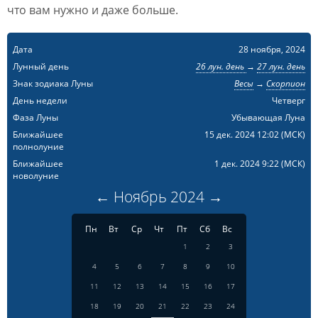
что вам нужно и даже больше.
Дата
28 ноября, 2024
Лунный день
26 лун. день
→
27 лун. день
Знак зодиака Луны
Весы
→
Скорпион
День недели
Четверг
Фаза Луны
Убывающая Луна
Ближайшее
15 дек. 2024 12:02
(МСК)
полнолуние
Ближайшее
1 дек. 2024 9:22
(МСК)
новолуние
←
Ноябрь
2024
→
Пн
Вт
Ср
Чт
Пт
Сб
Вс
1
2
3
4
5
6
7
8
9
10
11
12
13
14
15
16
17
18
19
20
21
22
23
24