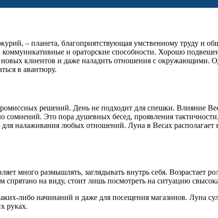
ркурий, – планета, благоприятствующая умственному труду и об
свои коммуникативные и ораторские способности. Хорошо подвеш
 новых клиентов и даже наладить отношения с окружающими. Од
ться в авантюру.
промиссных решений. День не подходит для спешки. Влияние Вес
ало сомнений. Это пора душевных бесед, проявления тактичност
е для налаживания любых отношений. Луна в Весах располагает 
авляет много размышлять, заглядывать внутрь себя. Возрастает 
 спрятано на виду, стоит лишь посмотреть на ситуацию свысока
аких-либо начинаний и даже для посещения магазинов. Луна сули
их руках.