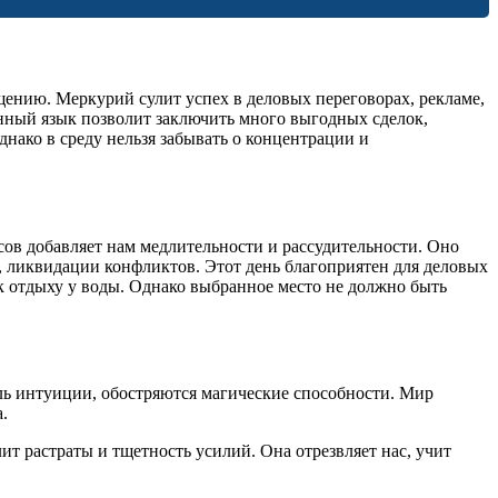
щению. Меркурий сулит успех в деловых переговорах, рекламе,
енный язык позволит заключить много выгодных сделок,
нако в среду нельзя забывать о концентрации и
ов добавляет нам медлительности и рассудительности. Оно
и, ликвидации конфликтов. Этот день благоприятен для деловых
к отдыху у воды. Однако выбранное место не должно быть
роль интуиции, обостряются магические способности. Мир
.
т растраты и тщетность усилий. Она отрезвляет нас, учит