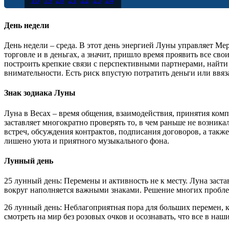
25
26
27
28
29
30
День недели
День недели – среда. В этот день энергией Луны управляет Ме
торговле и в деньгах, а значит, пришло время проявить все 
построить крепкие связи с перспективными партнерами, найти
внимательности. Есть риск впустую потратить деньги или ввяза
Знак зодиака Луны
Луна в Весах – время общения, взаимодействия, принятия ком
заставляет многократно проверять то, в чем раньше не возник
встреч, обсуждения контрактов, подписания договоров, а такж
лишено уюта и приятного музыкального фона.
Лунный день
25 лунный день: Перемены и активность не к месту. Луна заст
вокруг наполняется важными знаками. Решение многих проблем
26 лунный день: Неблагоприятная пора для больших перемен, к
смотреть на мир без розовых очков и осознавать, что все в наш