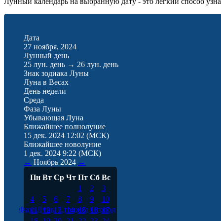
Лунный календарь на выбранную дату - это лёгкий способ узнат
Дата
27 ноября, 2024
Лунный день
25 лун. день
→
26 лун. день
Знак зодиака Луны
Луна в Весах
День недели
Среда
Фаза Луны
Убывающая Луна
Ближайшее полнолуние
15 дек. 2024 12:02
(МСК)
Ближайшее новолуние
1 дек. 2024 9:22
(МСК)
←
Ноябрь
2024
→
Пн
Вт
Ср
Чт
Пт
Сб
Вс
1
2
3
4
5
6
7
8
9
10
Фаза Луны
Стрижка
Огород
11
12
13
14
15
16
17
18
19
20
21
22
23
24