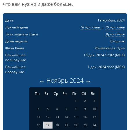
что вам нужно и даже больше.
Дата
19 ноября, 2024
Лунный день
18 лун. день
→
19 лун. день
Знак зодиака Луны
Луна в Раке
День недели
Вторник
Фаза Луны
Убывающая Луна
Ближайшее
15 дек. 2024 12:02
(МСК)
полнолуние
Ближайшее
1 дек. 2024 9:22
(МСК)
новолуние
←
Ноябрь
2024
→
Пн
Вт
Ср
Чт
Пт
Сб
Вс
1
2
3
4
5
6
7
8
9
10
11
12
13
14
15
16
17
18
19
20
21
22
23
24