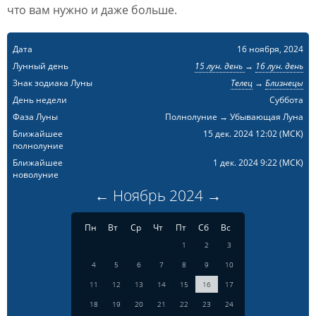
что вам нужно и даже больше.
Дата
16 ноября, 2024
Лунный день
15 лун. день
→
16 лун. день
Знак зодиака Луны
Телец
→
Близнецы
День недели
Суббота
Фаза Луны
Полнолуние → Убывающая Луна
Ближайшее
15 дек. 2024 12:02
(МСК)
полнолуние
Ближайшее
1 дек. 2024 9:22
(МСК)
новолуние
←
Ноябрь
2024
→
Пн
Вт
Ср
Чт
Пт
Сб
Вс
1
2
3
4
5
6
7
8
9
10
11
12
13
14
15
16
17
18
19
20
21
22
23
24