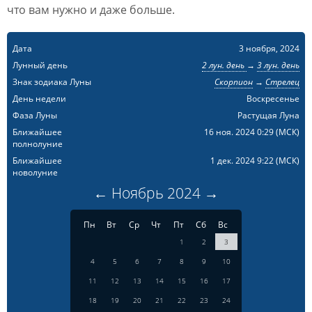
что вам нужно и даже больше.
Дата
3 ноября, 2024
Лунный день
2 лун. день
→
3 лун. день
Знак зодиака Луны
Скорпион
→
Стрелец
День недели
Воскресенье
Фаза Луны
Растущая Луна
Ближайшее
16 ноя. 2024 0:29
(МСК)
полнолуние
Ближайшее
1 дек. 2024 9:22
(МСК)
новолуние
←
Ноябрь
2024
→
Пн
Вт
Ср
Чт
Пт
Сб
Вс
1
2
3
4
5
6
7
8
9
10
11
12
13
14
15
16
17
18
19
20
21
22
23
24