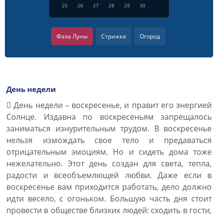
25
26
27
28
29
30
Фаза Луны
Стрижка
Огород
День недели
День недели – воскресенье, и правит его энергией
Солнце. Издавна по воскресеньям запрещалось
заниматься изнурительным трудом. В воскресенье
нельзя измождать свое тело и предаваться
отрицательным эмоциям. Но и сидеть дома тоже
нежелательно. Этот день создан для света, тепла,
радости и всеобъемлющей любви. Даже если в
воскресенье вам приходится работать, дело должно
идти весело, с огоньком. Большую часть дня стоит
провести в обществе близких людей: сходить в гости,