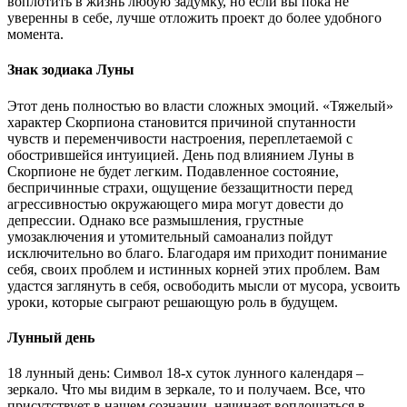
воплотить в жизнь любую задумку, но если вы пока не
уверенны в себе, лучше отложить проект до более удобного
момента.
Знак зодиака Луны
Этот день полностью во власти сложных эмоций. «Тяжелый»
характер Скорпиона становится причиной спутанности
чувств и переменчивости настроения, переплетаемой с
обострившейся интуицией. День под влиянием Луны в
Скорпионе не будет легким. Подавленное состояние,
беспричинные страхи, ощущение беззащитности перед
агрессивностью окружающего мира могут довести до
депрессии. Однако все размышления, грустные
умозаключения и утомительный самоанализ пойдут
исключительно во благо. Благодаря им приходит понимание
себя, своих проблем и истинных корней этих проблем. Вам
удастся заглянуть в себя, освободить мысли от мусора, усвоить
уроки, которые сыграют решающую роль в будущем.
Лунный день
18 лунный день: Символ 18-х суток лунного календаря –
зеркало. Что мы видим в зеркале, то и получаем. Все, что
присутствует в нашем сознании, начинает воплощаться в