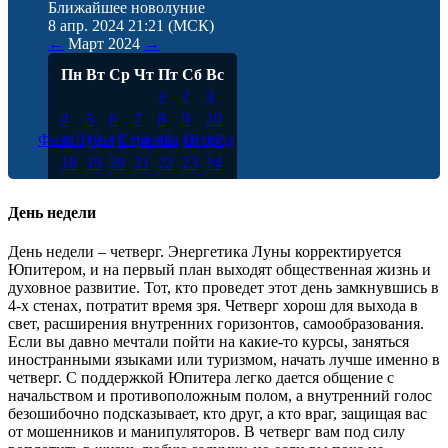
Ближайшее новолуние
8 апр. 2024 21:21
(МСК)
←
Март
2024
→
Пн
Вт
Ср
Чт
Пт
Сб
Вс
1
2
3
4
5
6
7
8
9
10
Фаза Луны
Стрижка
Огород
11
12
13
14
15
16
17
18
19
20
21
22
23
24
25
26
27
28
29
30
31
День недели
День недели – четверг. Энергетика Луны корректируется
Юпитером, и на первый план выходят общественная жизнь и
духовное развитие. Тот, кто проведет этот день замкнувшись в
4-х стенах, потратит время зря. Четверг хорош для выхода в
свет, расширения внутренних горизонтов, самообразования.
Если вы давно мечтали пойти на какие-то курсы, заняться
иностранными языками или туризмом, начать лучше именно в
четверг. С поддержкой Юпитера легко дается общение с
начальством и противоположным полом, а внутренний голос
безошибочно подсказывает, кто друг, а кто враг, защищая вас
от мошенников и манипуляторов. В четверг вам под силу