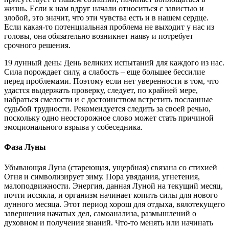
жизнь. Если к нам вдруг начали относиться с завистью и
злобой, это значит, что эти чувства есть и в нашем сердце.
Если какая-то потенциальная проблема не выходит у нас из
головы, она обязательно возникнет наяву и потребует
срочного решения.
19 лунный день: День великих испытаний для каждого из нас.
Сила порождает силу, а слабость – еще большее бессилие
перед проблемами. Поэтому если нет уверенности в том, что
удастся выдержать проверку, следует, по крайней мере,
набраться смелости и с достоинством встретить посланные
судьбой трудности. Рекомендуется следить за своей речью,
поскольку одно неосторожное слово может стать причиной
эмоционального взрыва у собеседника.
Фаза Луны
Убывающая Луна (стареющая, ущербная) связана со стихией
Огня и символизирует зиму. Пора увядания, угнетения,
малоподвижности. Энергия, данная Луной на текущий месяц,
почти иссякла, и организм начинает копить силы для нового
лунного месяца. Этот период хорош для отдыха, вялотекущего
завершения начатых дел, самоанализа, размышлений о
духовном и получения знаний. Что-то менять или начинать