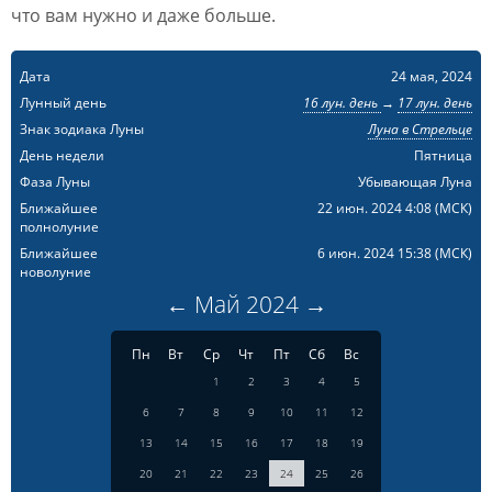
что вам нужно и даже больше.
Дата
24 мая, 2024
Лунный день
16 лун. день
→
17 лун. день
Знак зодиака Луны
Луна в Стрельце
День недели
Пятница
Фаза Луны
Убывающая Луна
Ближайшее
22 июн. 2024 4:08
(МСК)
полнолуние
Ближайшее
6 июн. 2024 15:38
(МСК)
новолуние
←
Май
2024
→
Пн
Вт
Ср
Чт
Пт
Сб
Вс
1
2
3
4
5
6
7
8
9
10
11
12
13
14
15
16
17
18
19
20
21
22
23
24
25
26