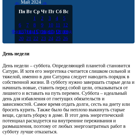
←
Май
2024
→
Пн
Вт
Ср
Чт
Пт
Сб
Вс
1
2
3
4
5
6
7
8
9
10
11
12
Фаза Луны
Стрижка
Огород
13
14
15
16
17
18
19
20
21
22
23
24
25
26
27
28
29
30
31
День недели
День недели – суббота. Определяющей планетой становится
Сатурн. И хотя его энергетика считается слишком сильной и
тяжелой, именно в дни Сатурна следует наводить порядок в
собственной жизни. В субботу нужно завершать старые дела и
начинать новые, ставить перед собой цели, отказываться от
лишнего и вставать на путь перемен. Суббота – идеальный
день для избавления от гнетущих обязательств и
зависимостей. Самое время отдать долги, сесть на диету или
бросить курить. Также было бы неплохо выкинуть старые
вещи, сделать уборку в доме. В этот день энергетический
потенциал расходуется на внутренние переживания и
размышления, поэтому от любых энергозатратных работ в
субботу лучше отказаться.