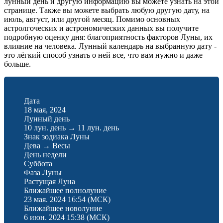
лунный день и другую информацию вы можете узнать на этой
странице. Также вы можете выбрать любую другую дату, на
июль, август, или другой месяц. Помимо основных
астролгоческих и астрономических данных вы получите
подробную оценку дня: благоприятность факторов Луны, их
влияние на человека. Лунный календарь на выбранную дату -
это лёгкий способ узнать о ней все, что вам нужно и даже
больше.
Дата
18 мая, 2024
Лунный день
10 лун. день
→
11 лун. день
Знак зодиака Луны
Дева
→
Весы
День недели
Суббота
Фаза Луны
Растущая Луна
Ближайшее полнолуние
23 мая. 2024 16:54
(МСК)
Ближайшее новолуние
6 июн. 2024 15:38
(МСК)