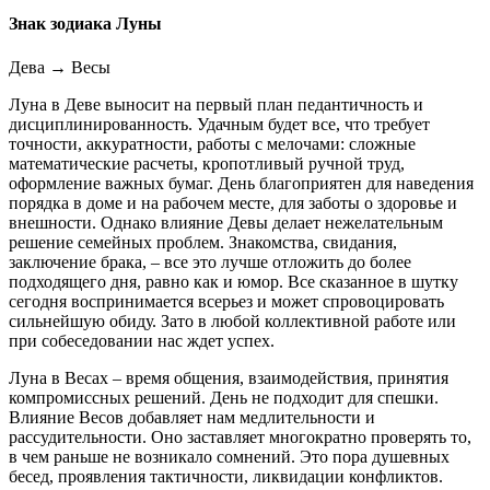
Знак зодиака Луны
Дева
→
Весы
Луна в Деве выносит на первый план педантичность и
дисциплинированность. Удачным будет все, что требует
точности, аккуратности, работы с мелочами: сложные
математические расчеты, кропотливый ручной труд,
оформление важных бумаг. День благоприятен для наведения
порядка в доме и на рабочем месте, для заботы о здоровье и
внешности. Однако влияние Девы делает нежелательным
решение семейных проблем. Знакомства, свидания,
заключение брака, – все это лучше отложить до более
подходящего дня, равно как и юмор. Все сказанное в шутку
сегодня воспринимается всерьез и может спровоцировать
сильнейшую обиду. Зато в любой коллективной работе или
при собеседовании нас ждет успех.
Луна в Весах – время общения, взаимодействия, принятия
компромиссных решений. День не подходит для спешки.
Влияние Весов добавляет нам медлительности и
рассудительности. Оно заставляет многократно проверять то,
в чем раньше не возникало сомнений. Это пора душевных
бесед, проявления тактичности, ликвидации конфликтов.