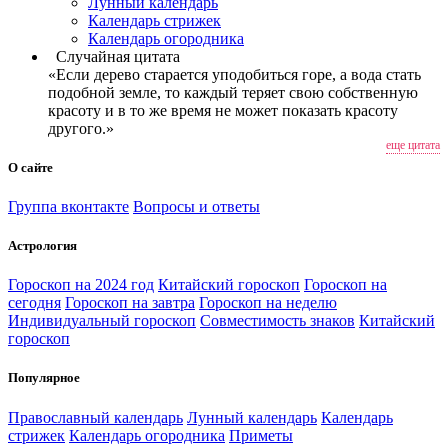
Лунный календарь
Календарь стрижек
Календарь огородника
Случайная цитата
«Если дерево старается уподобиться горе, а вода стать
подобной земле, то каждый теряет свою собственную
красоту и в то же время не может показать красоту
другого.»
еще цитата
О сайте
Группа вконтакте
Вопросы и ответы
Астрология
Гороскоп на 2024 год
Китайский гороскоп
Гороскоп на
сегодня
Гороскоп на завтра
Гороскоп на неделю
Индивидуальный гороскоп
Совместимость знаков
Китайский
гороскоп
Популярное
Православный календарь
Лунный календарь
Календарь
стрижек
Календарь огородника
Приметы