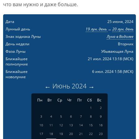
что вам нужно и даже больше.
Дата
25 июня, 2024
Лунный день
19 лун. день
→
20 лун. день
Знак зодиака Луны
Луна в Водолее
День недели
Вторник
Фаза Луны
Убывающая Луна
Ближайшее
21 июл. 2024 13:18
(МСК)
полнолуние
Ближайшее
6 июл. 2024 1:58
(МСК)
новолуние
←
Июнь
2024
→
Пн
Вт
Ср
Чт
Пт
Сб
Вс
1
2
3
4
5
6
7
8
9
10
11
12
13
14
15
16
17
18
19
20
21
22
23