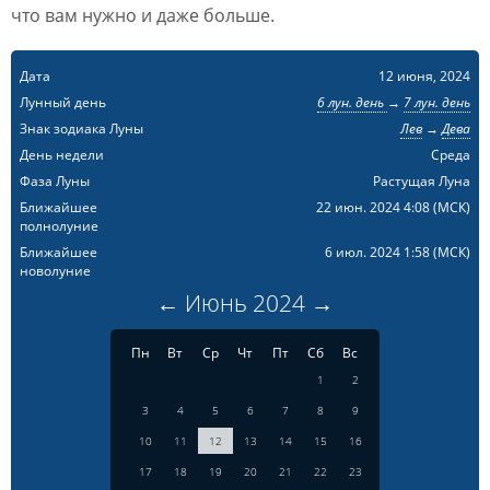
что вам нужно и даже больше.
Дата
12 июня, 2024
Лунный день
6 лун. день
→
7 лун. день
Знак зодиака Луны
Лев
→
Дева
День недели
Среда
Фаза Луны
Растущая Луна
Ближайшее
22 июн. 2024 4:08
(МСК)
полнолуние
Ближайшее
6 июл. 2024 1:58
(МСК)
новолуние
←
Июнь
2024
→
Пн
Вт
Ср
Чт
Пт
Сб
Вс
1
2
3
4
5
6
7
8
9
10
11
12
13
14
15
16
17
18
19
20
21
22
23