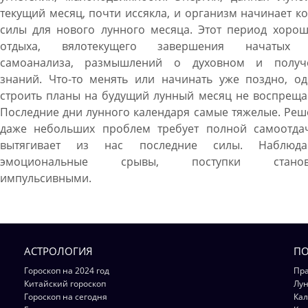
текущий месяц, почти иссякла, и организм начинает к
силы для нового лунного месяца. Этот период хорош
отдыха, вялотекущего завершения начатых 
самоанализа, размышлений о духовном и получ
знаний. Что-то менять или начинать уже поздно, од
строить планы на будущий лунный месяц не воспреща
Последние дни лунного календаря самые тяжелые. Ре
даже небольших проблем требует полной самоотда
вытягивает из нас последние силы. Наблюда
эмоциональные срывы, поступки становя
импульсивными.
АСТРОЛОГИЯ
ПО
Гороскоп на 2024 год
Пра
Китайский гороскоп
Лун
Гороскоп на сегодня
Кал