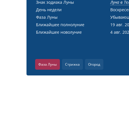
Знак зодиака Луны
Луна в Те
День недели
Воскресе
Фаза Луны
Убывающ
Ближайшее полнолуние
19 авг. 2
Ближайшее новолуние
4 авг. 20
Фаза Луны
Стрижка
Огород