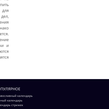
опить
 для
дел,
ения
нако
ется.
шение
чи и
ются
тся
ПУЛЯРНОЕ
вославный календарь
ный календарь
ендарь стрижек