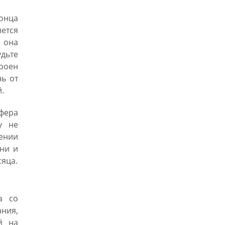
онца
яется
 она
удьте
роен
нь от
.
сфера
у не
ении
ени и
сяца.
а со
ния,
й на