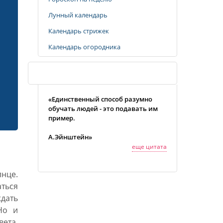
Лунный календарь
Календарь стрижек
Календарь огородника
Случайная цитата
«Единственный способ разумно
обучать людей - это подавать им
пример.
А.Эйнштейн»
еще цитата
лнце.
ться
дать
Но и
вета,