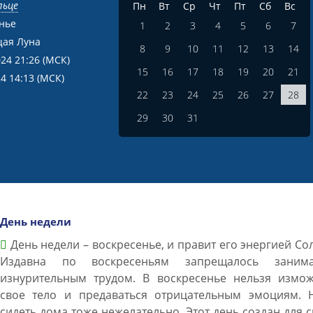
льце
Пн
Вт
Ср
Чт
Пт
Сб
Вс
нье
1
2
3
4
5
6
7
ая Луна
8
9
10
11
12
13
14
024 21:26
(МСК)
15
16
17
18
19
20
21
24 14:13
(МСК)
22
23
24
25
26
27
28
29
30
31
День недели
День недели – воскресенье, и правит его энергией Со
Издавна по воскресеньям запрещалось занима
изнурительным трудом. В воскресенье нельзя измож
свое тело и предаваться отрицательным эмоциям. 
сидеть дома тоже нежелательно. Этот день создан для с