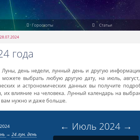
Гороскопы
Статьи
28.07.2024
24 года
а Луны, день недели, лунный день и другую информац
 можете выбрать любую другую дату, на июль, август
ческих и астрономических данных вы получите подро
ы, их влияние на человека. Лунный календарь на выбр
то вам нужно и даже больше.
←
Июль
2024
→
 2024
ень
→
24 лун. день