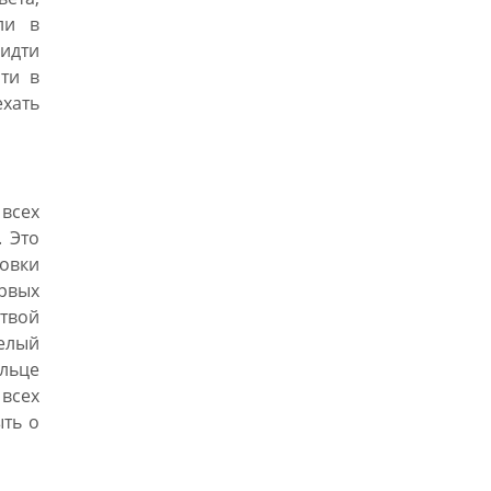
ли в
идти
сти в
хать
всех
. Это
овки
ервых
ртвой
целый
ельце
 всех
ыть о