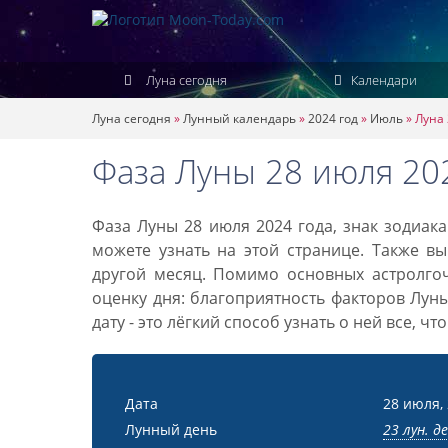
Луна сегодня
Календари
Луна сегодня
»
Лунный календарь
»
2024 год
»
Июль
»
Луна 
Фаза Луны 28 июля 20
Фаза Луны 28 июля 2024 года, знак зодиак
можете узнать на этой странице. Также вы
другой месяц. Помимо основных астролго
оценку дня: благоприятность факторов Лун
дату - это лёгкий способ узнать о ней все, ч
Дата
28 июля,
Лунный день
23 лун. д