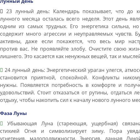
Лунный день
23 лунный день: Календарь показывает, что до к
лунного месяца осталась всего неделя. Этот день явл
одним из самых трудных. Его энергетика сильна, но
содержит много агрессии и неуправляемых чувств. Б
активны, даже если покажется, что весь мир наст
против вас. Не проявляйте злобу. Очистите свою жиз
лишнего. Это касается как ненужных вещей, так и мыслей
24 лунный день: Энергетический ураган улегся, атмо
становится приятной, спокойной. Конфликты ником
нужны. Появляется потребность в комфорте и получ
удовольствий. Стоит отказаться от рутины, отдаться л
отдыху, чтобы накопить сил к началу нового лунного ме
Фаза Луны
Убывающая Луна (стареющая, ущербная) связан
стихией Огня и символизирует зиму. Пора увяда
угнетения, малоподвижности. Энергия, данная Луно