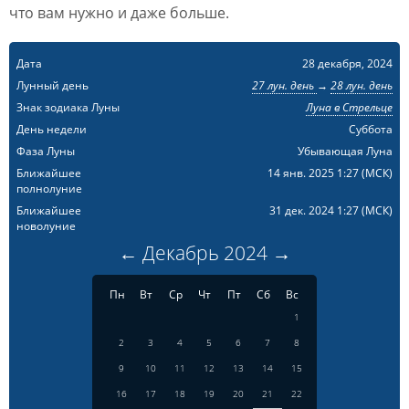
что вам нужно и даже больше.
Дата
28 декабря, 2024
Лунный день
27 лун. день
→
28 лун. день
Знак зодиака Луны
Луна в Стрельце
День недели
Суббота
Фаза Луны
Убывающая Луна
Ближайшее
14 янв. 2025 1:27
(МСК)
полнолуние
Ближайшее
31 дек. 2024 1:27
(МСК)
новолуние
←
Декабрь
2024
→
Пн
Вт
Ср
Чт
Пт
Сб
Вс
1
2
3
4
5
6
7
8
9
10
11
12
13
14
15
16
17
18
19
20
21
22