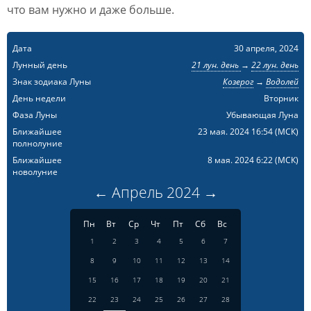
что вам нужно и даже больше.
Дата
30 апреля, 2024
Лунный день
21 лун. день
→
22 лун. день
Знак зодиака Луны
Козерог
→
Водолей
День недели
Вторник
Фаза Луны
Убывающая Луна
Ближайшее
23 мая. 2024 16:54
(МСК)
полнолуние
Ближайшее
8 мая. 2024 6:22
(МСК)
новолуние
←
Апрель
2024
→
Пн
Вт
Ср
Чт
Пт
Сб
Вс
1
2
3
4
5
6
7
8
9
10
11
12
13
14
15
16
17
18
19
20
21
22
23
24
25
26
27
28