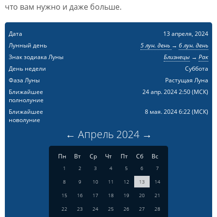
что вам нужно и даже больше.
Дата
13 апреля, 2024
Лунный день
5 лун. день
→
6 лун. день
Знак зодиака Луны
Близнецы
→
Рак
День недели
Суббота
Фаза Луны
Растущая Луна
Ближайшее
24 апр. 2024 2:50
(МСК)
полнолуние
Ближайшее
8 мая. 2024 6:22
(МСК)
новолуние
←
Апрель
2024
→
Пн
Вт
Ср
Чт
Пт
Сб
Вс
1
2
3
4
5
6
7
8
9
10
11
12
13
14
15
16
17
18
19
20
21
22
23
24
25
26
27
28