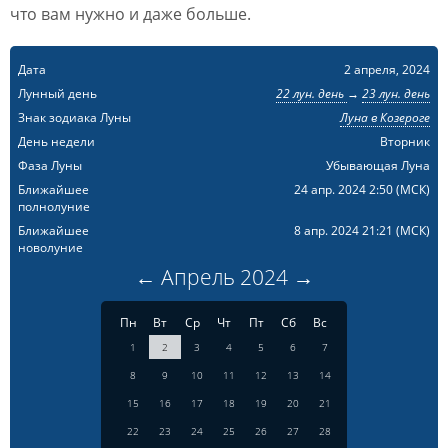
что вам нужно и даже больше.
Дата
2 апреля, 2024
Лунный день
22 лун. день
→
23 лун. день
Знак зодиака Луны
Луна в Козероге
День недели
Вторник
Фаза Луны
Убывающая Луна
Ближайшее
24 апр. 2024 2:50
(МСК)
полнолуние
Ближайшее
8 апр. 2024 21:21
(МСК)
новолуние
←
Апрель
2024
→
Пн
Вт
Ср
Чт
Пт
Сб
Вс
1
2
3
4
5
6
7
8
9
10
11
12
13
14
15
16
17
18
19
20
21
22
23
24
25
26
27
28