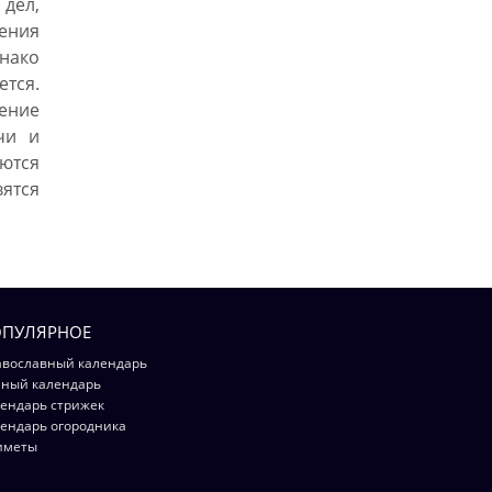
дел,
ения
нако
ется.
шение
чи и
ются
тся
ПУЛЯРНОЕ
вославный календарь
ный календарь
ендарь стрижек
ендарь огородника
иметы