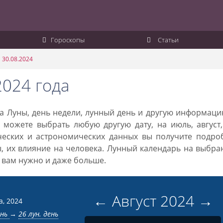
Гороскопы
Статьи
 30.08.2024
2024 года
ака Луны, день недели, лунный день и другую информац
 можете выбрать любую другую дату, на июль, август
ческих и астрономических данных вы получите подро
ы, их влияние на человека. Лунный календарь на выбр
то вам нужно и даже больше.
←
Август
2024
→
а, 2024
ень
→
26 лун. день