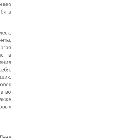
дению
ебя в
еск,
нты,
агая
ас в
ления
себя.
щих.
овек
на во
акже
овых
 Луна