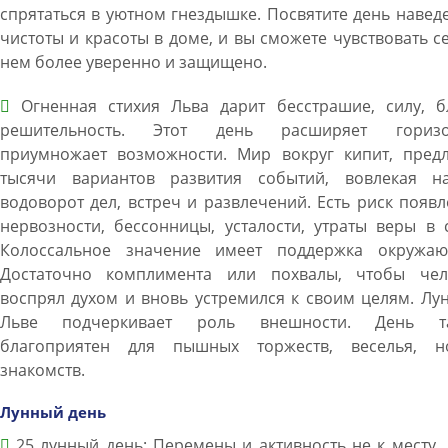
спрятаться в уютном гнездышке. Посвятите день наве
чистоты и красоты в доме, и вы сможете чувствовать с
нем более уверенно и защищено.
Огненная стихия Льва дарит бесстрашие, силу, бл
решительность. Этот день расширяет горизо
приумножает возможности. Мир вокруг кипит, предл
тысячи вариантов развития событий, вовлекая н
водоворот дел, встреч и развлечений. Есть риск появ
нервозности, бессонницы, усталости, утраты веры в 
Колоссальное значение имеет поддержка окружаю
Достаточно комплимента или похвалы, чтобы чел
воспрял духом и вновь устремился к своим целям. Лу
Льве подчеркивает роль внешности. День т
благоприятен для пышных торжеств, веселья, н
знакомств.
Лунный день
25 лунный день: Перемены и активность не к месту.