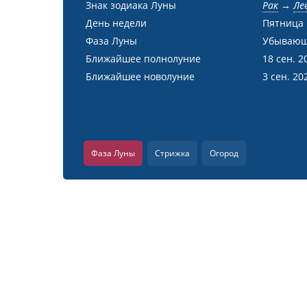
Знак зодиака Луны
Рак
→
Ле
День недели
Пятница
Фаза Луны
Убывающ
Ближайшее полнолуние
18 сен. 2
Ближайшее новолуние
3 сен. 20
Фаза Луны
Стрижка
Огород