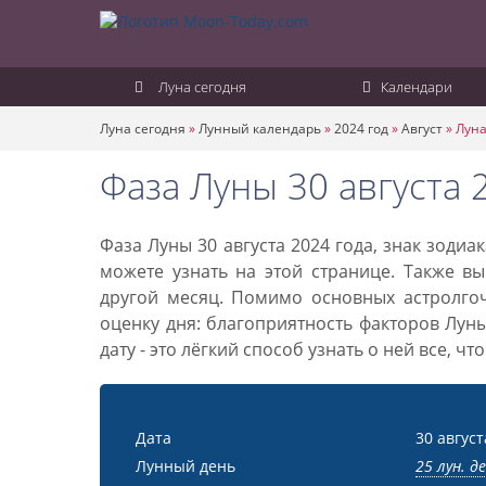
Луна сегодня
Календари
Луна сегодня
»
Лунный календарь
»
2024 год
»
Август
»
Луна
Фаза Луны 30 августа 
Фаза Луны 30 августа 2024 года, знак зоди
можете узнать на этой странице. Также вы
другой месяц. Помимо основных астролго
оценку дня: благоприятность факторов Лун
дату - это лёгкий способ узнать о ней все, ч
Дата
30 август
Лунный день
25 лун. д