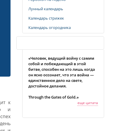
Лунный календарь
Календарь стрижек
Календарь огородника
Случайная цитата
«Человек, ведущий войну с самим
собой и побеждающий в этой
битве, способен на это лишь когда
он ясно осознает, что эта война —
единственное дело на свете,
достойное делания.
Through the Gates of Gold.»
ит к
еще цитата
го и
спех
день
ни и