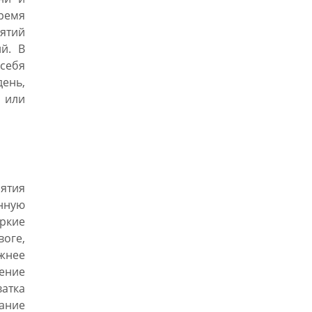
ремя
нятий
й. В
себя
день,
 или
ятия
нную
Яркие
оге,
ажнее
ение
атка
ание