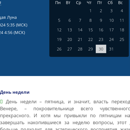
в
Пн
Вт
Ср
Чт
Пт
Сб
Вс
1
2
3
4
ая Луна
5
6
7
8
9
10
11
024 5:35
(МСК)
12
13
14
15
16
17
18
24 4:56
(МСК)
19
20
21
22
23
24
25
26
27
28
29
30
31
День недели
День недели – пятница, и значит, власть переход
Венере, – покровительнице всего чувственно
прекрасного. И хотя мы привыкли по пятницам на
завершать накопившиеся за неделю вопросы, этот 
больше подходит для эстетического восприятия жиз