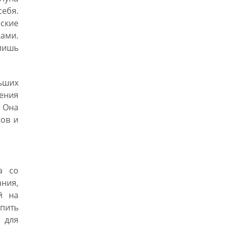
ебя.
ские
ами.
лишь
ьших
ения
. Она
ков и
а со
ния,
й на
опить
 для