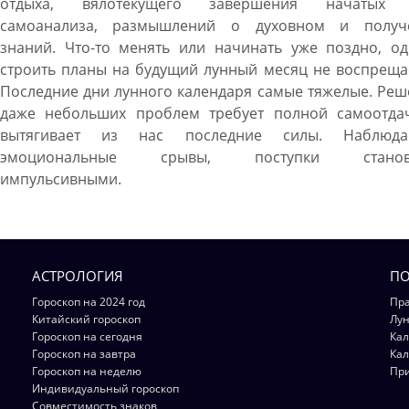
отдыха, вялотекущего завершения начатых 
самоанализа, размышлений о духовном и получ
знаний. Что-то менять или начинать уже поздно, од
строить планы на будущий лунный месяц не воспреща
Последние дни лунного календаря самые тяжелые. Ре
даже небольших проблем требует полной самоотда
вытягивает из нас последние силы. Наблюда
эмоциональные срывы, поступки становя
импульсивными.
АСТРОЛОГИЯ
ПО
Гороскоп на 2024 год
Пра
Китайский гороскоп
Лун
Гороскоп на сегодня
Кал
Гороскоп на завтра
Кал
Гороскоп на неделю
Пр
Индивидуальный гороскоп
Совместимость знаков