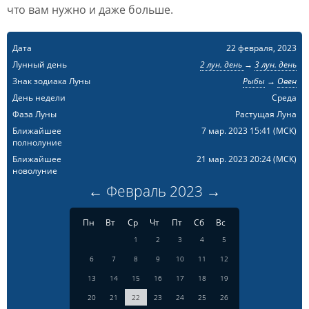
что вам нужно и даже больше.
Дата
22 февраля, 2023
Лунный день
2 лун. день
→
3 лун. день
Знак зодиака Луны
Рыбы
→
Овен
День недели
Среда
Фаза Луны
Растущая Луна
Ближайшее
7 мар. 2023 15:41
(МСК)
полнолуние
Ближайшее
21 мар. 2023 20:24
(МСК)
новолуние
←
Февраль
2023
→
Пн
Вт
Ср
Чт
Пт
Сб
Вс
1
2
3
4
5
6
7
8
9
10
11
12
13
14
15
16
17
18
19
20
21
22
23
24
25
26