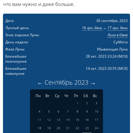
что вам нужно и даже больше.
Дата
30 сентября, 2023
Лунный день
16 лун. день
→
17 лун. день
Знак зодиака Луны
Луна в Овне
День недели
Суббота
Фаза Луны
Убывающая Луна
Ближайшее
28 окт. 2023 23:24
(МСК)
полнолуние
Ближайшее
14 окт. 2023 20:55
(МСК)
новолуние
←
Сентябрь
2023
→
Пн
Вт
Ср
Чт
Пт
Сб
Вс
1
2
3
4
5
6
7
8
9
10
11
12
13
14
15
16
17
18
19
20
21
22
23
24