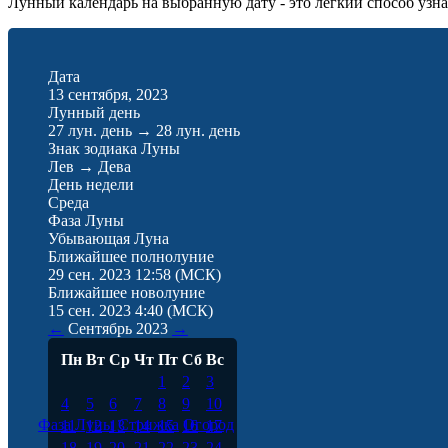
Лунный календарь на выбранную дату - это лёгкий способ узнат
Дата
13 сентября, 2023
Лунный день
27 лун. день
→
28 лун. день
Знак зодиака Луны
Лев
→
Дева
День недели
Среда
Фаза Луны
Убывающая Луна
Ближайшее полнолуние
29 сен. 2023 12:58
(МСК)
Ближайшее новолуние
15 сен. 2023 4:40
(МСК)
←
Сентябрь
2023
→
Пн
Вт
Ср
Чт
Пт
Сб
Вс
1
2
3
4
5
6
7
8
9
10
Фаза Луны
Стрижка
Огород
11
12
13
14
15
16
17
18
19
20
21
22
23
24