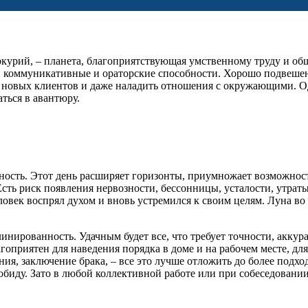
ркурий, – планета, благоприятствующая умственному труду и об
свои коммуникативные и ораторские способности. Хорошо подвеш
 новых клиентов и даже наладить отношения с окружающими. Од
ться в авантюру.
ьность. Этот день расширяет горизонты, приумножает возможнос
 Есть риск появления нервозности, бессонницы, усталости, утрат
век воспрял духом и вновь устремился к своим целям. Луна во
нированность. Удачным будет все, что требует точности, аккур
оприятен для наведения порядка в доме и на рабочем месте, для
я, заключение брака, – все это лучше отложить до более подход
биду. Зато в любой коллективной работе или при собеседовании