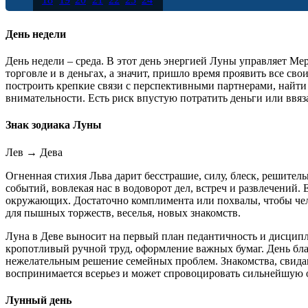
25
26
27
28
29
30
День недели
День недели – среда. В этот день энергией Луны управляет Ме
торговле и в деньгах, а значит, пришло время проявить все 
построить крепкие связи с перспективными партнерами, найти
внимательности. Есть риск впустую потратить деньги или ввяза
Знак зодиака Луны
Лев
→
Дева
Огненная стихия Льва дарит бесстрашие, силу, блеск, решител
событий, вовлекая нас в водоворот дел, встреч и развлечений.
окружающих. Достаточно комплимента или похвалы, чтобы чело
для пышных торжеств, веселья, новых знакомств.
Луна в Деве выносит на первый план педантичность и дисципли
кропотливый ручной труд, оформление важных бумаг. День благ
нежелательным решение семейных проблем. Знакомства, свидани
воспринимается всерьез и может спровоцировать сильнейшую о
Лунный день