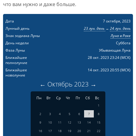
что вам нужно и даже больше.
Дата
7 октября, 2023
Лунный день
23 лун. день
→
24 лун. день
Знак зодиака Луны
Луна в Раке
День недели
Суббота
Фаза Луны
Убывающая Луна
Ближайшее
28 окт. 2023 23:24
(МСК)
полнолуние
Ближайшее
14 окт. 2023 20:55
(МСК)
новолуние
←
Октябрь
2023
→
Пн
Вт
Ср
Чт
Пт
Сб
Вс
1
2
3
4
5
6
7
8
9
10
11
12
13
14
15
16
17
18
19
20
21
22