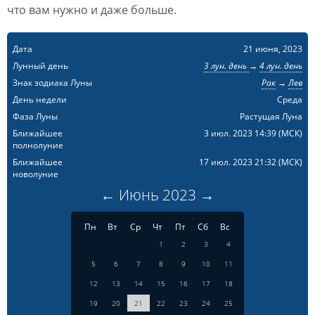
что вам нужно и даже больше.
Дата
21 июня, 2023
Лунный день
3 лун. день
→
4 лун. день
Знак зодиака Луны
Рак
→
Лев
День недели
Среда
Фаза Луны
Растущая Луна
Ближайшее
3 июл. 2023 14:39
(МСК)
полнолуние
Ближайшее
17 июл. 2023 21:32
(МСК)
новолуние
←
Июнь
2023
→
Пн
Вт
Ср
Чт
Пт
Сб
Вс
1
2
3
4
5
6
7
8
9
10
11
12
13
14
15
16
17
18
19
20
21
22
23
24
25