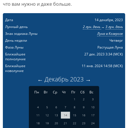
что вам нужно и даже больше.
Дата
14 декабря, 2023
Лунный день
2 лун. день
→
3 лун. день
Знак зодиака Луны
Луна в Козероге
День недели
Четверг
Фаза Луны
Растущая Луна
Ближайшее
27 дек. 2023 3:34
(МСК)
полнолуние
Ближайшее
11 янв. 2024 14:58
(МСК)
новолуние
←
Декабрь
2023
→
Пн
Вт
Ср
Чт
Пт
Сб
Вс
1
2
3
4
5
6
7
8
9
10
11
12
13
14
15
16
17
18
19
20
21
22
23
24