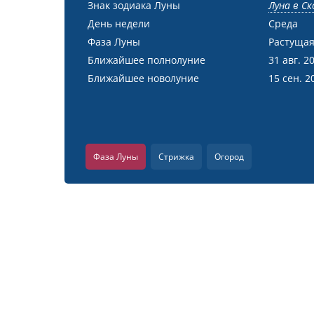
Знак зодиака Луны
Луна в С
День недели
Среда
Фаза Луны
Растущая
Ближайшее полнолуние
31 авг. 2
Ближайшее новолуние
15 сен. 2
Фаза Луны
Стрижка
Огород