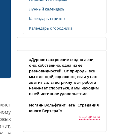
Лунный календарь
Календарь стрижек
Календарь огородника
Случайная цитата
«Дурное настроение сходно лени,
оно, собственно, одна из ее
разновидностей. От природы все
мы с ленцой, однако же, если у нас
хватит силы встряхнуться, работа
начинает спориться, и мы находим
в ней истинное удовольствие.
вляет
Иоганн Вольфганг Гёте ''Страдания
юного Вертера''»
ному
еще цитата
овых
чит,
ые и