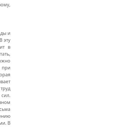
вому,
оды и
В эту
ит в
тать,
нужно
 при
орая
вает
труд
сил.
вном
сьма
ению
ми. В