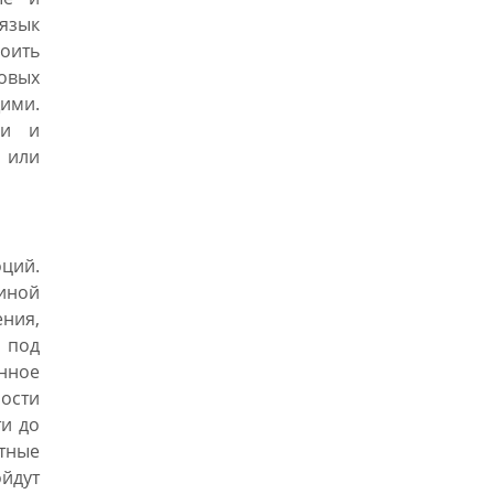
язык
оить
новых
ими.
ии и
и или
ций.
иной
ния,
 под
енное
ности
ти до
тные
йдут