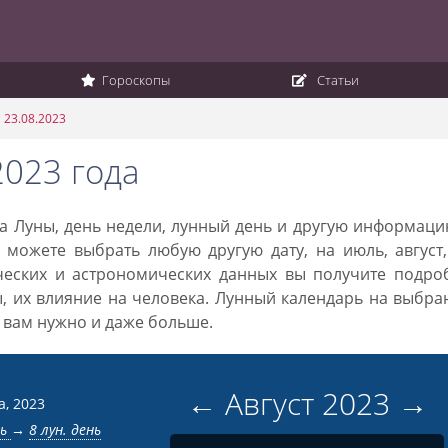
Гороскопы
Статьи
 23.08.2023
2023 года
ака Луны, день недели, лунный день и другую информац
 можете выбрать любую другую дату, на июль, август
ческих и астрономических данных вы получите подро
ы, их влияние на человека. Лунный календарь на выбр
то вам нужно и даже больше.
←
Август
2023
→
а, 2023
нь
→
8 лун. день