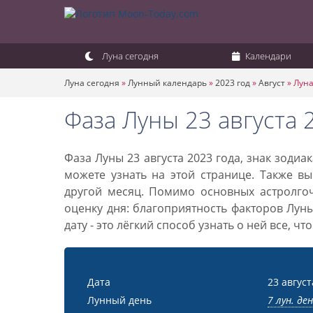
Луна сегодня
Календари
Луна сегодня
»
Лунный календарь
»
2023 год
»
Август
»
Луна
Фаза Луны 23 августа 
Фаза Луны 23 августа 2023 года, знак зоди
можете узнать на этой странице. Также вы
другой месяц. Помимо основных астролго
оценку дня: благоприятность факторов Лун
дату - это лёгкий способ узнать о ней все, ч
Дата
23 август
Лунный день
7 лун. де