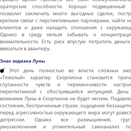
ораторские способности. Хорошо подвешенный 
позволит заключить много выгодных сделок, постр
крепкие связи с перспективными партнерами, найти 
клиентов и даже наладить отношения с окружающ
Однако в среду нельзя забывать о концентрац
внимательности. Есть риск впустую потратить деньг
ввязаться в авантюру.
Знак зодиака Луны
Этот день полностью во власти сложных эмо
«Тяжелый» характер Скорпиона становится прич
спутанности чувств и переменчивости настрое
переплетаемой с обострившейся интуицией. День
влиянием Луны в Скорпионе не будет легким. Подавл
состояние, беспричинные страхи, ощущение беззащит
перед агрессивностью окружающего мира могут довес
депрессии. Однако все размышления, грус
умозаключения и утомительный самоанализ по