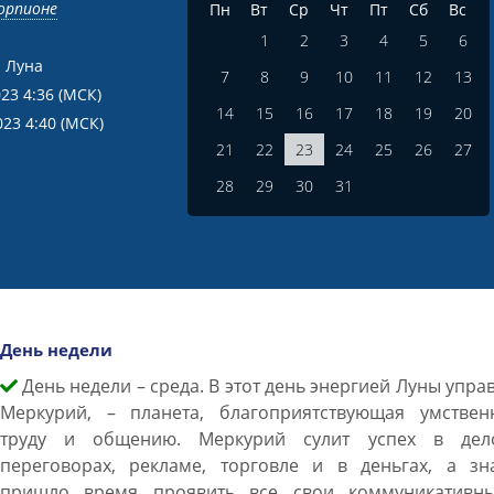
корпионе
Пн
Вт
Ср
Чт
Пт
Сб
Вс
1
2
3
4
5
6
 Луна
7
8
9
10
11
12
13
023 4:36
(МСК)
14
15
16
17
18
19
20
023 4:40
(МСК)
21
22
23
24
25
26
27
28
29
30
31
День недели
День недели – среда. В этот день энергией Луны упра
Меркурий, – планета, благоприятствующая умствен
труду и общению. Меркурий сулит успех в дел
переговорах, рекламе, торговле и в деньгах, а зна
пришло время проявить все свои коммуникативн