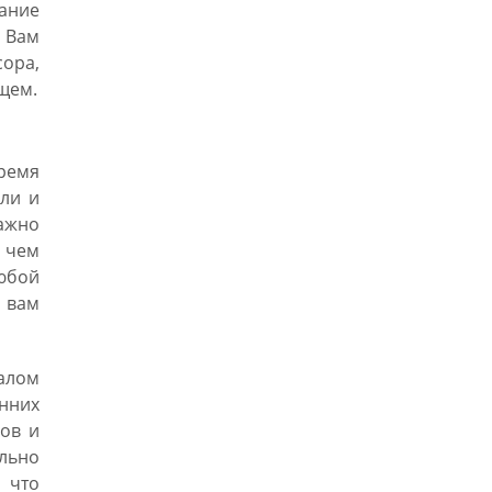
мание
. Вам
ора,
щем.
время
ли и
ажно
о чем
юбой
 вам
чалом
нних
ов и
ольно
 что