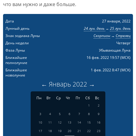
что вам нужно и даже больше.
Дата
27 января, 2022
Лунный день
24 лун. день
→
25 лун. день
Знак зодиака Луны
Скорпион
→
Стрелец
День недели
Четверг
Фаза Луны
Убывающая Луна
Ближайшее
16 фев. 2022 19:57
(МСК)
полнолуние
Ближайшее
1 фев. 2022 8:47
(МСК)
новолуние
←
Январь
2022
→
Пн
Вт
Ср
Чт
Пт
Сб
Вс
1
2
3
4
5
6
7
8
9
10
11
12
13
14
15
16
17
18
19
20
21
22
23