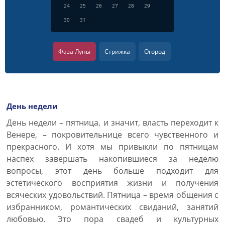
24
25
26
27
28
29
30
31
Фаза Луны
Стрижка
Огород
День недели
День недели – пятница, и значит, власть переходит к
Венере, – покровительнице всего чувственного и
прекрасного. И хотя мы привыкли по пятницам
наспех завершать накопившиеся за неделю
вопросы, этот день больше подходит для
эстетического восприятия жизни и получения
всяческих удовольствий. Пятница – время общения с
избранником, романтических свиданий, занятий
любовью. Это пора свадеб и культурных