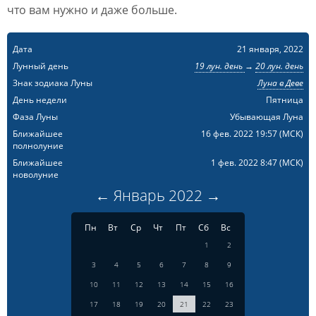
что вам нужно и даже больше.
Дата
21 января, 2022
Лунный день
19 лун. день
→
20 лун. день
Знак зодиака Луны
Луна в Деве
День недели
Пятница
Фаза Луны
Убывающая Луна
Ближайшее
16 фев. 2022 19:57
(МСК)
полнолуние
Ближайшее
1 фев. 2022 8:47
(МСК)
новолуние
←
Январь
2022
→
Пн
Вт
Ср
Чт
Пт
Сб
Вс
1
2
3
4
5
6
7
8
9
10
11
12
13
14
15
16
17
18
19
20
21
22
23