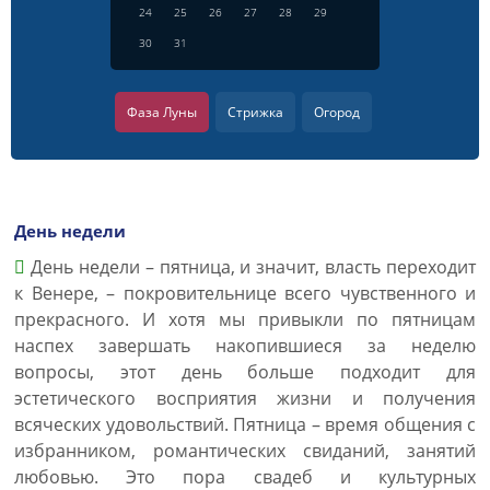
24
25
26
27
28
29
30
31
Фаза Луны
Стрижка
Огород
День недели
День недели – пятница, и значит, власть переходит
к Венере, – покровительнице всего чувственного и
прекрасного. И хотя мы привыкли по пятницам
наспех завершать накопившиеся за неделю
вопросы, этот день больше подходит для
эстетического восприятия жизни и получения
всяческих удовольствий. Пятница – время общения с
избранником, романтических свиданий, занятий
любовью. Это пора свадеб и культурных