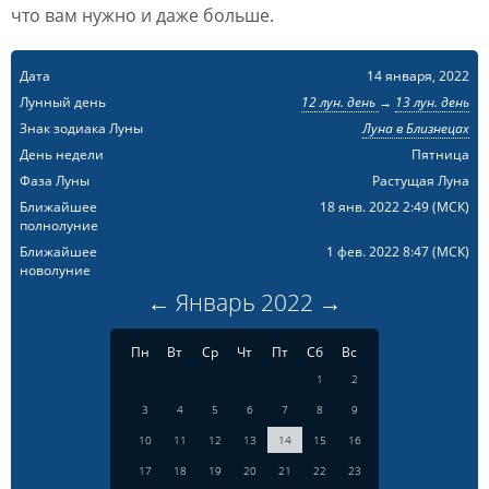
что вам нужно и даже больше.
Дата
14 января, 2022
Лунный день
12 лун. день
→
13 лун. день
Знак зодиака Луны
Луна в Близнецах
День недели
Пятница
Фаза Луны
Растущая Луна
Ближайшее
18 янв. 2022 2:49
(МСК)
полнолуние
Ближайшее
1 фев. 2022 8:47
(МСК)
новолуние
←
Январь
2022
→
Пн
Вт
Ср
Чт
Пт
Сб
Вс
1
2
3
4
5
6
7
8
9
10
11
12
13
14
15
16
17
18
19
20
21
22
23