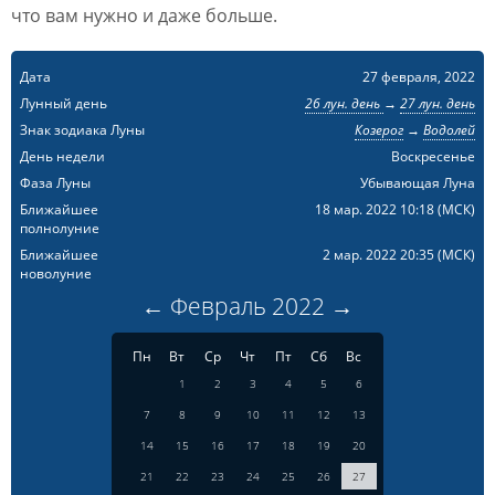
что вам нужно и даже больше.
Дата
27 февраля, 2022
Лунный день
26 лун. день
→
27 лун. день
Знак зодиака Луны
Козерог
→
Водолей
День недели
Воскресенье
Фаза Луны
Убывающая Луна
Ближайшее
18 мар. 2022 10:18
(МСК)
полнолуние
Ближайшее
2 мар. 2022 20:35
(МСК)
новолуние
←
Февраль
2022
→
Пн
Вт
Ср
Чт
Пт
Сб
Вс
1
2
3
4
5
6
7
8
9
10
11
12
13
14
15
16
17
18
19
20
21
22
23
24
25
26
27