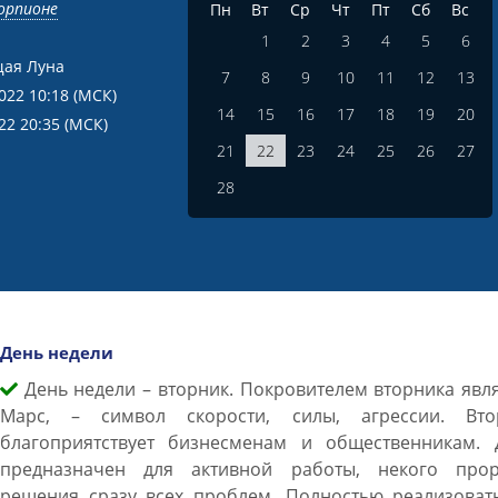
корпионе
Пн
Вт
Ср
Чт
Пт
Сб
Вс
1
2
3
4
5
6
ая Луна
7
8
9
10
11
12
13
2022 10:18
(МСК)
14
15
16
17
18
19
20
022 20:35
(МСК)
21
22
23
24
25
26
27
28
День недели
День недели – вторник. Покровителем вторника явл
Марс, – символ скорости, силы, агрессии. Вто
благоприятствует бизнесменам и общественникам. 
предназначен для активной работы, некого прор
решения сразу всех проблем. Полностью реализовать