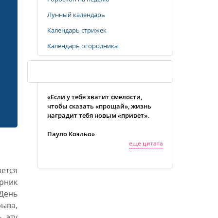
Лунный календарь
Календарь стрижек
Календарь огородника
Случайная цитата
«Если у тебя хватит смелости,
чтобы сказать «прощай», жизнь
наградит тебя новым «привет».
Пауло Коэльо»
еще цитата
яется
рник
День
ыва,
 эту