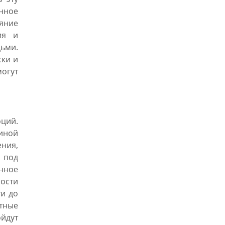
нное
яние
ия и
дьми.
ски и
огут
ций.
иной
ния,
 под
енное
ности
ти до
тные
йдут