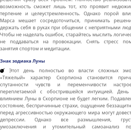
возможность сможет лишь тот, кто проявит недюжи
терпение и целеустремленность. Однако порой вли
Марса мешает сосредоточиться, принимать решен
держать себя в руках при общении с неприятными лю
Чтобы не наделать ошибок, старайтесь мыслить логиче
не поддаваться на провокации. Снять стресс пом
занятия спортом и медитации.
Знак зодиака Луны
Этот день полностью во власти сложных эмо
«Тяжелый» характер Скорпиона становится прич
спутанности чувств и переменчивости настрое
переплетаемой с обострившейся интуицией. День
влиянием Луны в Скорпионе не будет легким. Подавл
состояние, беспричинные страхи, ощущение беззащит
перед агрессивностью окружающего мира могут довес
депрессии. Однако все размышления, грус
умозаключения и утомительный самоанализ по