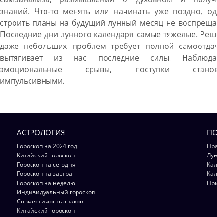
знаний. Что-то менять или начинать уже поздно, од
строить планы на будущий лунный месяц не воспреща
Последние дни лунного календаря самые тяжелые. Ре
даже небольших проблем требует полной самоотда
вытягивает из нас последние силы. Наблюда
эмоциональные срывы, поступки становя
импульсивными.
АСТРОЛОГИЯ
ПО
Гороскоп на 2024 год
Пра
Китайский гороскоп
Лун
Гороскоп на сегодня
Кал
Гороскоп на завтра
Кал
Гороскоп на неделю
Пр
Индивидуальный гороскоп
Совместимость знаков
Китайский гороскоп