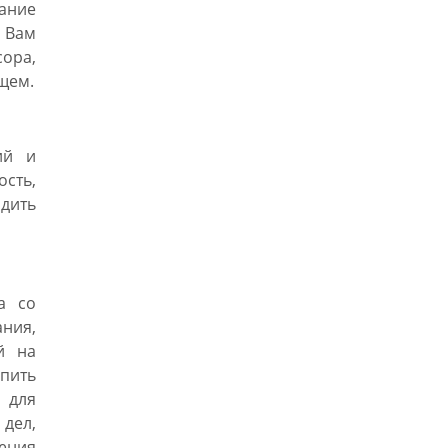
мание
. Вам
ора,
щем.
ий и
сть,
одить
а со
ния,
й на
опить
 для
дел,
ения