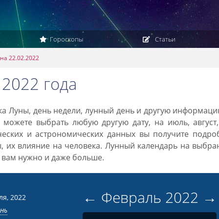
Гороскопы
Статьи
на 22.02.2022
 2022 года
ака Луны, день недели, лунный день и другую информац
 можете выбрать любую другую дату, на июль, август
ческих и астрономических данных вы получите подро
ы, их влияние на человека. Лунный календарь на выбр
то вам нужно и даже больше.
←
Февраль
2022
→
ля, 2022
ень