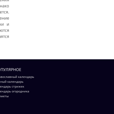
нако
ется.
шение
чи и
ются
тся
ПУЛЯРНОЕ
вославный календарь
ный календарь
ендарь стрижек
ендарь огородника
иметы