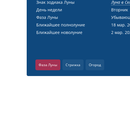
Знак зодиака Луны
Луна в С
День недели
Вторник
Фаза Луны
Убывающ
Ближайшее полнолуние
18 мар. 
Ближайшее новолуние
2 мар. 2
Фаза Луны
Стрижка
Огород