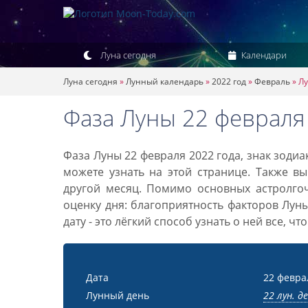
Луна сегодня
Календари
Луна сегодня
»
Лунный календарь
»
2022 год
»
Февраль
»
Лу
Фаза Луны 22 февраля
Фаза Луны 22 февраля 2022 года, знак зоди
можете узнать на этой странице. Также вы
другой месяц. Помимо основных астролго
оценку дня: благоприятность факторов Лун
дату - это лёгкий способ узнать о ней все, ч
Дата
22 февра
Лунный день
22 лун. д