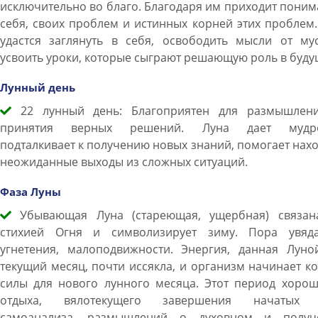
исключительно во благо. Благодаря им приходит пони
себя, своих проблем и истинных корней этих проблем
удастся заглянуть в себя, освободить мысли от мус
усвоить уроки, которые сыграют решающую роль в буду
Лунный день
22 лунный день: Благоприятен для размышлен
принятия верных решений. Луна дает мудро
подталкивает к получению новых знаний, помогает нах
неожиданные выходы из сложных ситуаций.
Фаза Луны
Убывающая Луна (стареющая, ущербная) связан
стихией Огня и символизирует зиму. Пора увяда
угнетения, малоподвижности. Энергия, данная Луно
текущий месяц, почти иссякла, и организм начинает к
силы для нового лунного месяца. Этот период хорош
отдыха, вялотекущего завершения начатых 
самоанализа, размышлений о духовном и получ