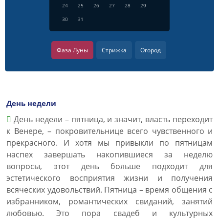
24
25
26
27
28
29
30
31
Фаза Луны
Стрижка
Огород
День недели
День недели – пятница, и значит, власть переходит
к Венере, – покровительнице всего чувственного и
прекрасного. И хотя мы привыкли по пятницам
наспех завершать накопившиеся за неделю
вопросы, этот день больше подходит для
эстетического восприятия жизни и получения
всяческих удовольствий. Пятница – время общения с
избранником, романтических свиданий, занятий
любовью. Это пора свадеб и культурных