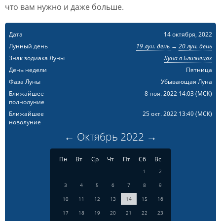
что вам нужно и даже больше.
Дата
14 октября, 2022
Лунный день
19 лун. день
→
20 лун. день
Знак зодиака Луны
Луна в Близнецах
День недели
Пятница
Фаза Луны
Убывающая Луна
Ближайшее
8 ноя. 2022 14:03
(МСК)
полнолуние
Ближайшее
25 окт. 2022 13:49
(МСК)
новолуние
←
Октябрь
2022
→
Пн
Вт
Ср
Чт
Пт
Сб
Вс
1
2
3
4
5
6
7
8
9
10
11
12
13
14
15
16
17
18
19
20
21
22
23