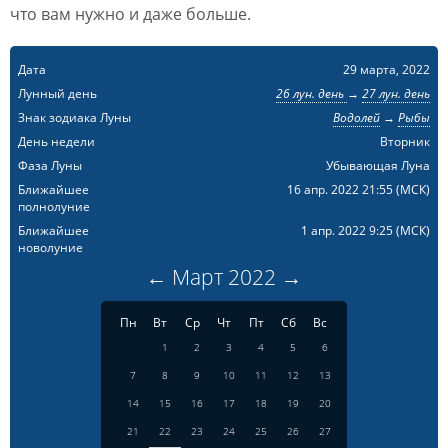
что вам нужно и даже больше.
Дата
29 марта, 2022
Лунный день
26 лун. день
→
27 лун. день
Знак зодиака Луны
Водолей
→
Рыбы
День недели
Вторник
Фаза Луны
Убывающая Луна
Ближайшее
16 апр. 2022 21:55
(МСК)
полнолуние
Ближайшее
1 апр. 2022 9:25
(МСК)
новолуние
←
Март
2022
→
Пн
Вт
Ср
Чт
Пт
Сб
Вс
1
2
3
4
5
6
7
8
9
10
11
12
13
14
15
16
17
18
19
20
21
22
23
24
25
26
27