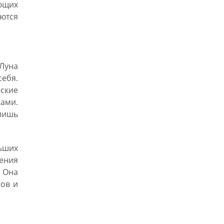
ющих
аются
 Луна
ебя.
ские
ами.
лишь
ьших
ения
. Она
ков и