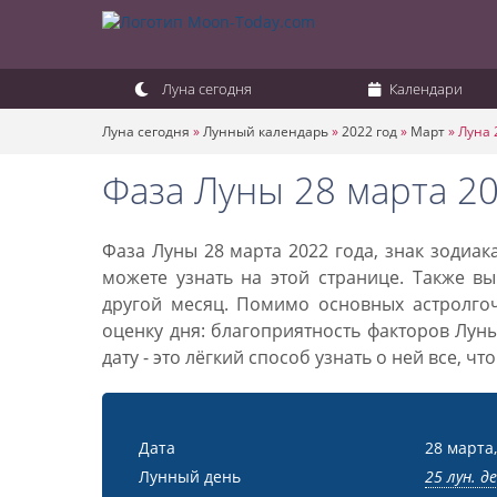
Луна сегодня
Календари
Луна сегодня
»
Лунный календарь
»
2022 год
»
Март
»
Луна 
Фаза Луны 28 марта 20
Фаза Луны 28 марта 2022 года, знак зодиа
можете узнать на этой странице. Также вы
другой месяц. Помимо основных астролго
оценку дня: благоприятность факторов Лун
дату - это лёгкий способ узнать о ней все, ч
Дата
28 марта,
Лунный день
25 лун. д