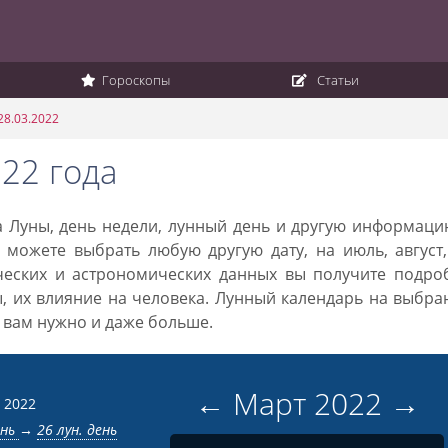
Гороскопы
Статьи
28.03.2022
22 года
ка Луны, день недели, лунный день и другую информац
 можете выбрать любую другую дату, на июль, август
ческих и астрономических данных вы получите подро
ы, их влияние на человека. Лунный календарь на выбр
то вам нужно и даже больше.
←
Март
2022
→
 2022
ень
→
26 лун. день