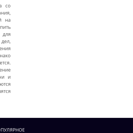
а со
ния,
й на
опить
 для
дел,
ения
нако
ется.
шение
чи и
ются
тся
ПУЛЯРНОЕ