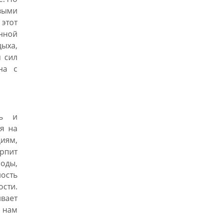
выми
 этот
нной
ыха,
я сил
на с
ть и
ся на
циям,
рпит
оды,
ность
сти.
вает
 нам