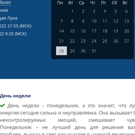
долее
Пн
Вт
Ср
Чт
Пт
Сб
Вс
ьник
1
2
3
4
5
6
ая Луна
7
8
9
10
11
12
13
022 21:55
(МСК)
14
15
16
17
18
19
20
22 9:25
(МСК)
21
22
23
24
25
26
27
28
29
30
31
День недели
День недели – понедельник, а это значит, что лу
энергия сегодня сильна и неуправляема. Она вызывает
неконтролируемых эмоций, смешивает чувс
Понедельник – не лучший день для решения ва
проблем, выхода в свет или участия в шумной вечеринк