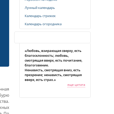
Лунный календарь
Календарь стрижек
Календарь огородника
Случайная цитата
«Любовь, взирающая сверху, есть
благосклонность; любовь,
смотрящая вверх, есть почитание,
благоговение.
Ненависть, смотрящая вниз, есть
презрение; ненависть, смотрящая
вверх, есть страх.»
еще цитата
нная
 бурю
тва.
жных
е. По