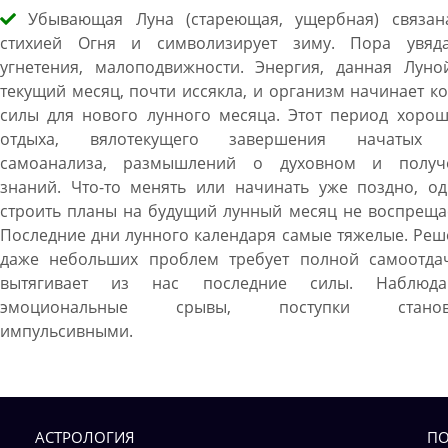
Убывающая Луна (стареющая, ущербная) связан
стихией Огня и символизирует зиму. Пора увяда
угнетения, малоподвижности. Энергия, данная Луно
текущий месяц, почти иссякла, и организм начинает к
силы для нового лунного месяца. Этот период хорош
отдыха, вялотекущего завершения начатых 
самоанализа, размышлений о духовном и получ
знаний. Что-то менять или начинать уже поздно, од
строить планы на будущий лунный месяц не воспреща
Последние дни лунного календаря самые тяжелые. Ре
даже небольших проблем требует полной самоотда
вытягивает из нас последние силы. Наблюда
эмоциональные срывы, поступки становя
импульсивными.
АСТРОЛОГИЯ
ПО