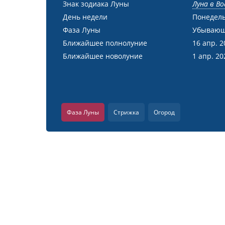
Знак зодиака Луны
Луна в Во
День недели
Понедел
Фаза Луны
Убывающ
Ближайшее полнолуние
16 апр. 2
Ближайшее новолуние
1 апр. 20
Фаза Луны
Стрижка
Огород