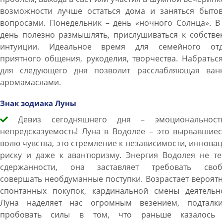
возможности лучше остаться дома и заняться быто
вопросами. Понедельник – день «ночного Солнца». В
день полезно размышлять, прислушиваться к собстве
интуиции. Идеальное время для семейного отд
приятного общения, рукоделия, творчества. Набратьс
для следующего дня позволит расслабляющая ван
аромамаслами.
Знак зодиака Луны
Девиз сегодняшнего дня – эмоциональнос
непредсказуемость! Луна в Водолее – это вырвавшие
волю чувства, это стремление к независимости, иннова
риску и даже к авантюризму. Энергия Водолея не те
сдержанности, она заставляет требовать своб
совершать необдуманные поступки. Возрастает вероят
спонтанных покупок, кардинальной смены деятельно
Луна наделяет нас огромным везением, подталки
пробовать силы в том, что раньше казалось