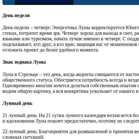
28
29
30
31
День недели
День недели – четверг. Энергетика Луны корректируется Юпите
стенах, потратит время зря. Четверг хорош для выхода в свет,
языками или туризмом, начать лучше именно в четверг. С под
подсказывает, кто друг, а кто враг, защищая вас от мошеннико
отложить проект до более удобного момента.
Знак зодиака Луны
Луна в Стрельце – это день, когда акценты смещаются от наст
общественного статуса. Обостряется потребность всегда и везд
Одновременно многим хочется делиться собственным опытом с
видим общую картину, а вся конкретика ускользает от нашего в
Лунный день
21 лунный день: На 21 сутки лунного календаря возлагается б
и вдохновения Луна пошлет предостаточно, поэтому не следует
22 лунный день: Благоприятен для размышлений и принятия в
сложных ситуаций.