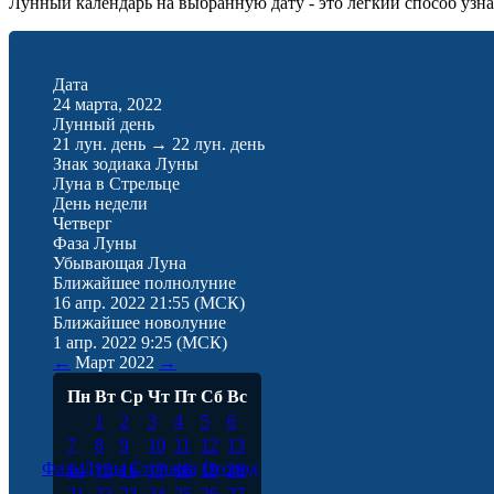
Лунный календарь на выбранную дату - это лёгкий способ узнат
Дата
24 марта, 2022
Лунный день
21 лун. день
→
22 лун. день
Знак зодиака Луны
Луна в Стрельце
День недели
Четверг
Фаза Луны
Убывающая Луна
Ближайшее полнолуние
16 апр. 2022 21:55
(МСК)
Ближайшее новолуние
1 апр. 2022 9:25
(МСК)
←
Март
2022
→
Пн
Вт
Ср
Чт
Пт
Сб
Вс
1
2
3
4
5
6
7
8
9
10
11
12
13
Фаза Луны
Стрижка
Огород
14
15
16
17
18
19
20
21
22
23
24
25
26
27