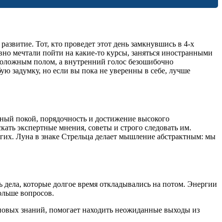
азвитие. Тот, кто проведет этот день замкнувшись в 4-х
авно мечтали пойти на какие-то курсы, заняться иностранными
оположным полом, а внутренний голос безошибочно
бую задумку, но если вы пока не уверенны в себе, лучше
евный покой, порядочность и достижение высокого
кать экспертные мнения, советы и строго следовать им.
гих. Луна в знаке Стрельца делает мышление абстрактным: мы
ь дела, которые долгое время откладывались на потом. Энергии
ольше вопросов.
 новых знаний, помогает находить неожиданные выходы из