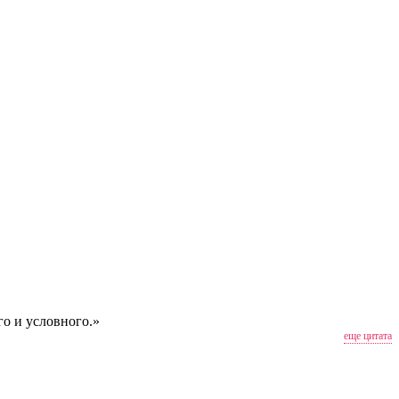
о и условного.»
еще цитата