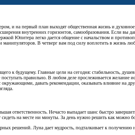
ром, и на первый план выходят общественная жизнь и духовное р
 расширения внутренних горизонтов, самообразования. Если вы д
держкой Юпитера легко дается общение с начальством и против
в и манипуляторов. В четверг вам под силу воплотить в жизнь лю
оящего к будущему. Главные цели на сегодня: стабильность, душ
е поступать правильно. В любом деле прослеживается желание ис
 окружающими, давать рекомендации, оказывать влияние на дру
згляда.
ольшая ответственность. Нечасто выпадает шанс быстро завершит
 сидеть на месте ни минуты. За день нужно решить как можно б
ерных решений. Луна дает мудрость, подталкивает к получению