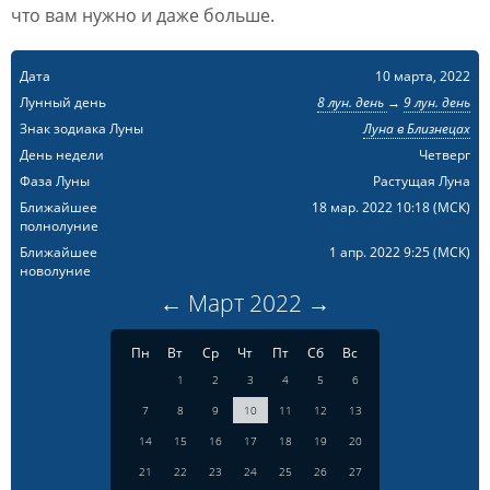
что вам нужно и даже больше.
Дата
10 марта, 2022
Лунный день
8 лун. день
→
9 лун. день
Знак зодиака Луны
Луна в Близнецах
День недели
Четверг
Фаза Луны
Растущая Луна
Ближайшее
18 мар. 2022 10:18
(МСК)
полнолуние
Ближайшее
1 апр. 2022 9:25
(МСК)
новолуние
←
Март
2022
→
Пн
Вт
Ср
Чт
Пт
Сб
Вс
1
2
3
4
5
6
7
8
9
10
11
12
13
14
15
16
17
18
19
20
21
22
23
24
25
26
27